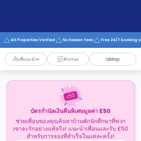
support
Contact
us
How
It
Works
FAQs
All Properties Verified
No hidden fees
Free 24/7 booking 
เป็นที่แนะนำ
ตัวกรอง
Map
50
£
บัตรกำนัลเงินคืนพิเศษมูลค่า £50
ช่วยเพื่อนของคุณค้นหาบ้านพักนักศึกษาที่พวก
เขาจะรักอย่างแท้จริง! แนะนำเพื่อนและรับ £50
สำหรับการจองที่สำเร็จในแต่ละครั้ง!