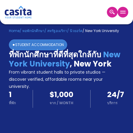
Home
TH
USD
Home
/
หอพักนักศึกษา
/
สหรัฐอเมริกา
/
นิวยอร์ค
/
New York University
เข้าสู่
STUDENT ACCOMMODATION
ระบบ
ที่พักนักศึกษาที่ดีที่สุดใกล้กับ
New
Booking
York University
,
New York
Accommodation
About
From vibrant student halls to private studios —
us
discover verified, affordable rooms near your
Blog
university.
Refer
1
$1,000
24/7
And
Become
Earn
ที่พัก
จาก
/
MONTH
บริการ
A
Partner
Help
and
Phone
Support