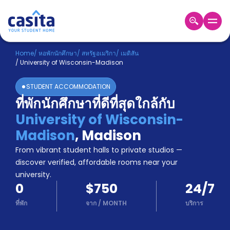
Home
TH
USD
Home
/
หอพักนักศึกษา
/
สหรัฐอเมริกา
/
เมดิสัน
/
University of Wisconsin-Madison
เข้าสู่
ระบบ
STUDENT ACCOMMODATION
Booking
ที่พักนักศึกษาที่ดีที่สุดใกล้กับ
Accommodation
University of Wisconsin-
About
us
Madison
,
Madison
Blog
From vibrant student halls to private studios —
Refer
discover verified, affordable rooms near your
And
university.
Become
Earn
0
$750
24/7
A
Partner
ที่พัก
จาก
/
MONTH
บริการ
Help
and
Phone
Support