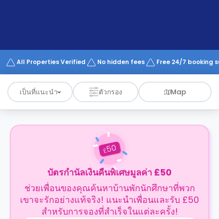
support
Contact
us
How
It
Works
FAQs
All Properties Verified
No hidden fees
Free 24/7 booking 
เป็นที่แนะนำ
ตัวกรอง
Map
50
£
บัตรกำนัลเงินคืนพิเศษมูลค่า £50
ช่วยเพื่อนของคุณค้นหาบ้านพักนักศึกษาที่พวก
เขาจะรักอย่างแท้จริง! แนะนำเพื่อนและรับ £50
สำหรับการจองที่สำเร็จในแต่ละครั้ง!