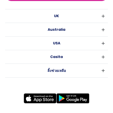
UK
ลอนดอน
Australia
เบอร์มิงแฮม
ซิดนีย์
กลาสโกว
USA
เมลเบิร์น
ลิเวอร์พูล
นิวยอร์ค
บริสเบน
เอดินเบอระ
Casita
ฟอร์ตเวิร์ธ
เพิร์ธ
แมนเชสเตอร์
ข่าว
แอตแลนตา
อะเดลายด์
ลีดส์
ลิ้งช่วยเหลือ
ราลี
แครนเบอร์รา
เชฟฟีลส์
ข้อตกลงการใช้งาน
นิวออร์ลีนส์
บริสโทล
นโยบายความเป็นส่วนตัว
ออสติน
คาร์ดิฟ
โคเวนทรี
เลสเตอร์
แบรดฟอร์ด