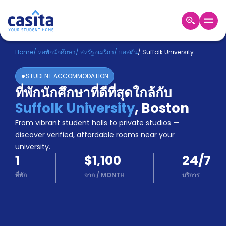
Home
TH
USD
Home
/
หอพักนักศึกษา
/
สหรัฐอเมริกา
/
บอสตัน
/
Suffolk University
เข้าสู่
STUDENT ACCOMMODATION
ระบบ
ที่พักนักศึกษาที่ดีที่สุดใกล้กับ
Booking
Suffolk University
,
Boston
Accommodation
About
From vibrant student halls to private studios —
us
discover verified, affordable rooms near your
Blog
university.
Refer
1
$1,100
24/7
And
Become
Earn
ที่พัก
จาก
/
MONTH
บริการ
A
Partner
Help
and
Phone
Support