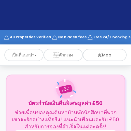
support
Contact
us
How
It
Works
FAQs
All Properties Verified
No hidden fees
Free 24/7 booking 
เป็นที่แนะนำ
ตัวกรอง
Map
50
£
บัตรกำนัลเงินคืนพิเศษมูลค่า £50
ช่วยเพื่อนของคุณค้นหาบ้านพักนักศึกษาที่พวก
เขาจะรักอย่างแท้จริง! แนะนำเพื่อนและรับ £50
สำหรับการจองที่สำเร็จในแต่ละครั้ง!