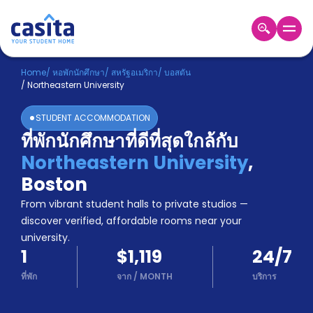
Home
TH
USD
Home
/
หอพักนักศึกษา
/
สหรัฐอเมริกา
/
บอสตัน
/
Northeastern University
เข้าสู่
ระบบ
STUDENT ACCOMMODATION
Booking
ที่พักนักศึกษาที่ดีที่สุดใกล้กับ
Accommodation
Northeastern University
,
About
us
Boston
Blog
From vibrant student halls to private studios —
Refer
discover verified, affordable rooms near your
And
university.
Become
Earn
1
$1,119
24/7
A
Partner
ที่พัก
จาก
/
MONTH
บริการ
Help
and
Phone
Support