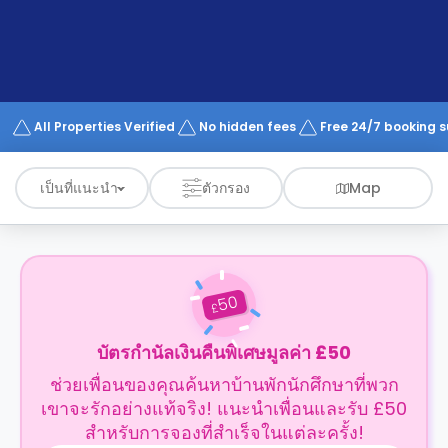
support
Contact
us
How
It
Works
FAQs
All Properties Verified
No hidden fees
Free 24/7 booking 
เป็นที่แนะนำ
ตัวกรอง
Map
50
£
บัตรกำนัลเงินคืนพิเศษมูลค่า £50
ช่วยเพื่อนของคุณค้นหาบ้านพักนักศึกษาที่พวก
เขาจะรักอย่างแท้จริง! แนะนำเพื่อนและรับ £50
สำหรับการจองที่สำเร็จในแต่ละครั้ง!