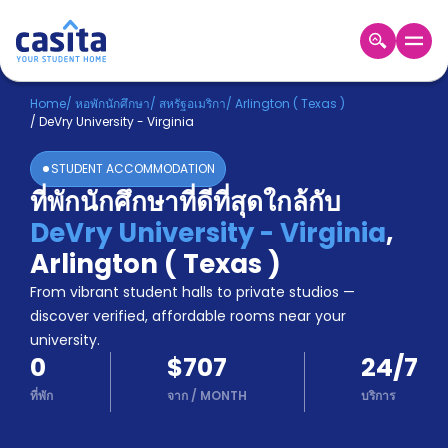
Home
TH
USD
Home
/
หอพักนักศึกษา
/
สหรัฐอเมริกา
/
Arlington ( Texas )
/
DeVry University - Virginia
เข้าสู่
ระบบ
STUDENT ACCOMMODATION
Booking
ที่พักนักศึกษาที่ดีที่สุดใกล้กับ
Accommodation
DeVry University - Virginia
,
About
us
Arlington ( Texas )
Blog
From vibrant student halls to private studios —
Refer
discover verified, affordable rooms near your
And
university.
Become
Earn
0
$707
24/7
A
Partner
ที่พัก
จาก
/
MONTH
บริการ
Help
and
Phone
Support