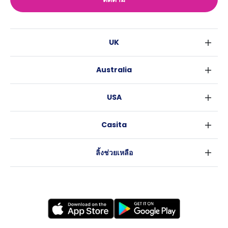
UK
ลอนดอน
Australia
เบอร์มิงแฮม
ซิดนีย์
กลาสโกว
USA
เมลเบิร์น
ลิเวอร์พูล
นิวยอร์ค
บริสเบน
เอดินเบอระ
Casita
ฟอร์ตเวิร์ธ
เพิร์ธ
แมนเชสเตอร์
ข่าว
แอตแลนตา
อะเดลายด์
ลีดส์
ลิ้งช่วยเหลือ
ราลี
แครนเบอร์รา
เชฟฟีลส์
ข้อตกลงการใช้งาน
นิวออร์ลีนส์
บริสโทล
นโยบายความเป็นส่วนตัว
ออสติน
คาร์ดิฟ
โคเวนทรี
เลสเตอร์