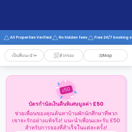
support
Contact
us
How
It
Works
FAQs
All Properties Verified
No hidden fees
Free 24/7 booking 
เป็นที่แนะนำ
ตัวกรอง
Map
50
£
บัตรกำนัลเงินคืนพิเศษมูลค่า £50
ช่วยเพื่อนของคุณค้นหาบ้านพักนักศึกษาที่พวก
เขาจะรักอย่างแท้จริง! แนะนำเพื่อนและรับ £50
สำหรับการจองที่สำเร็จในแต่ละครั้ง!