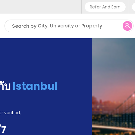
Refer And Earn
Phone sup
City, University or Property
Search by
UK - +4
IN - +9
US - +1
้กับ
Istanbul
r verified,
/7