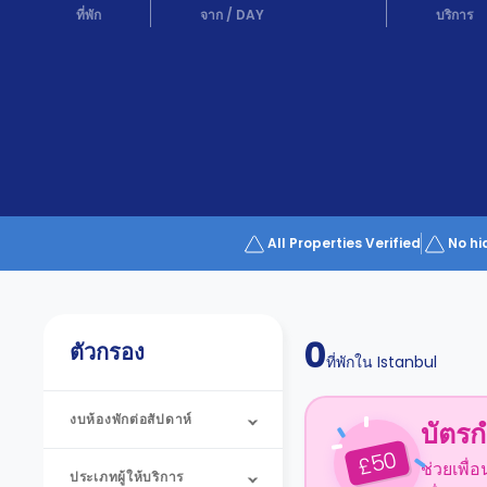
Partner
ที่พัก
จาก
/
DAY
บริการ
Help
and
Phone
Support
support
Contact
us
How
It
Works
FAQs
All Properties Verified
No hi
0
ตัวกรอง
ที่พักใน
Istanbul
งบห้องพักต่อสัปดาห์
บัตรก
50
£
ช่วยเพื่
ประเภทผู้ให้บริการ