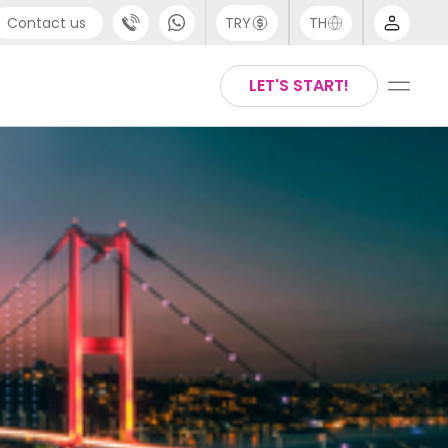
Contact us
TRY
TH
port
Arabic
LET'S START!
4 (0) 20 3871 8666
Chinese
1 (80) 3711 1326
English
 (646) 718 6172
Thai