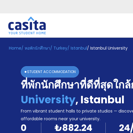
Home
/
หอพักนักศึกษา
/
Turkey
/
Istanbul
/
Istanbul University
Home
TH
TRY
เข้าสู่
ระบบ
STUDENT ACCOMMODATION
Booking
ที่พักนักศึกษาที่ดีที่สุดใกล
Accommodation
About
us
University
,
Istanbul
Blog
Refer
From vibrant student halls to private studios — discove
And
affordable rooms near your university.
Become
Earn
0
₺882.24
24
A