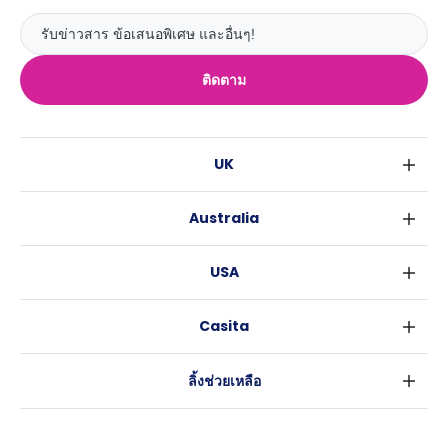
ติดตาม
UK
ลอนดอน
Australia
เบอร์มิงแฮม
ซิดนีย์
กลาสโกว
USA
เมลเบิร์น
ลิเวอร์พูล
นิวยอร์ค
บริสเบน
เอดินเบอระ
Casita
ฟอร์ตเวิร์ธ
เพิร์ธ
แมนเชสเตอร์
ข่าว
แอตแลนตา
อะเดลายด์
ลีดส์
ลิ้งช่วยเหลือ
ราลี
แครนเบอร์รา
เชฟฟีลส์
ข้อตกลงการใช้งาน
นิวออร์ลีนส์
บริสโทล