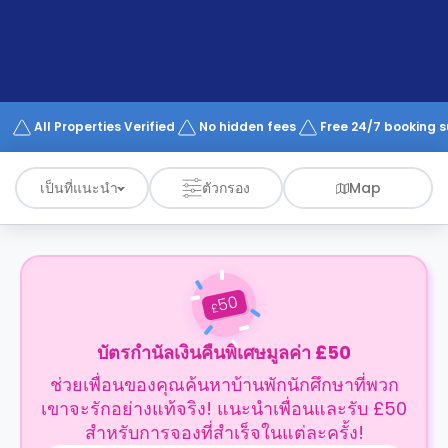
support
Contact
us
How
It
Works
FAQs
All Properties Verified
No hidden fees
Free 24/7 booking 
เป็นที่แนะนำ
ตัวกรอง
Map
50
£
บัตรกำนัลเงินคืนพิเศษมูลค่า £50
ช่วยเพื่อนของคุณค้นหาบ้านพักนักศึกษาที่พวก
เขาจะรักอย่างแท้จริง! แนะนำเพื่อนและรับ £50
สำหรับการจองที่สำเร็จในแต่ละครั้ง!