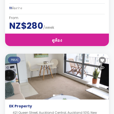
11
ห้องว่าง
From
NZ$280
/week
ดูห้อง
PBSA
EK Property
421 Queen Street, Auckland Central, Auckland 1010, New