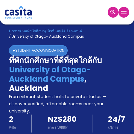
Home
TH
NZD
Home
/
หอพักนักศึกษา
/
นิวซีแลนด์
/
อ็อกแลนด์
/
University of Otago- Auckland Campus
เข้าสู่
ระบบ
STUDENT ACCOMMODATION
Booking
ที่พักนักศึกษาที่ดีที่สุดใกล้กับ
Accommodation
University of Otago-
About
us
Auckland Campus
,
Blog
Auckland
Refer
From vibrant student halls to private studios —
And
Become
Earn
discover verified, affordable rooms near your
A
university.
Partner
2
NZ$280
24/7
Help
and
ที่พัก
จาก
/
WEEK
บริการ
Phone
Support