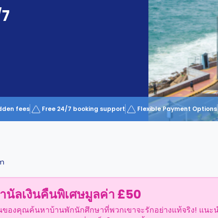
/7
dden fees
Free 24/7 booking support
Flexible Payment Options
am
ำนัลเงินคืนพิเศษมูลค่า £50
อนของคุณค้นหาบ้านพักนักศึกษาที่พวกเขาจะรักอย่างแท้จริง! แนะ