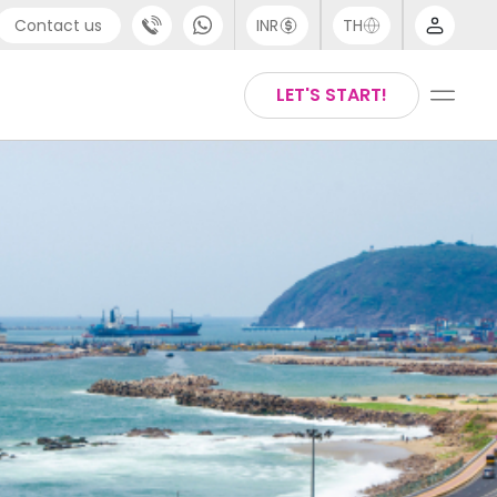
Contact us
INR
TH
pport
Arabic
LET'S START!
44 (0) 20 3871 8666
Chinese
91 (80) 3711 1326
English
1 (646) 718 6172
Thai