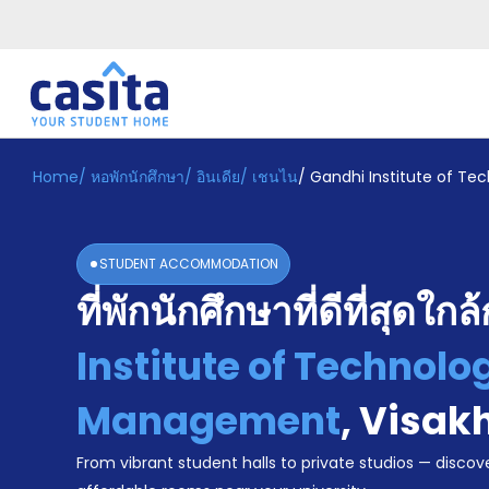
Home
/
หอพักนักศึกษา
/
อินเดีย
/
เชนไน
/
Gandhi Institute of T
Home
TH
INR
เข้าสู่
ระบบ
STUDENT ACCOMMODATION
Booking
ที่พักนักศึกษาที่ดีที่สุดใกล
Accommodation
About
us
Institute of Technolo
Blog
Refer
Management
,
Visak
And
Become
Earn
From vibrant student halls to private studios — discove
A