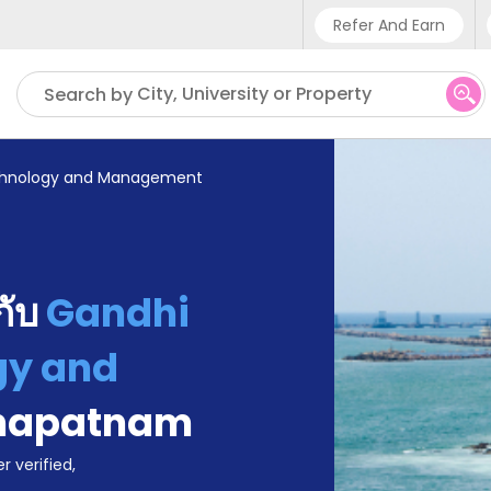
Refer And Earn
Phone su
City, University or Property
Search by
UK - +
IN - +
echnology and Management
US - +
้กับ
Gandhi
gy and
hapatnam
r verified,