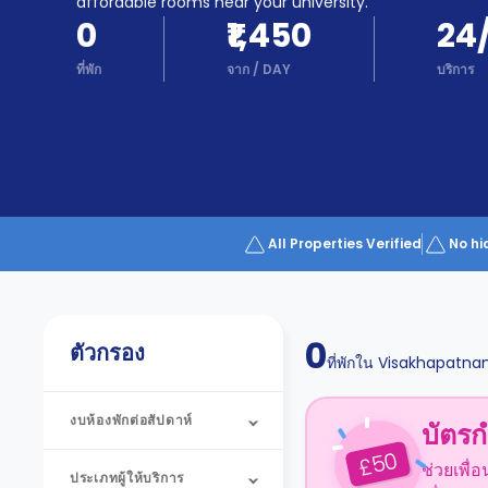
Partner
affordable rooms near your university.
Help
0
₹1,450
24
and
Phone
Support
ที่พัก
จาก
/
DAY
บริการ
support
Contact
us
How
It
Works
FAQs
All Properties Verified
No hi
0
ตัวกรอง
ที่พักใน
Visakhapatn
งบห้องพักต่อสัปดาห์
บัตรก
50
£
ช่วยเพื่
ประเภทผู้ให้บริการ