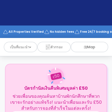
support
Contact
us
How
It
Works
FAQs
All Properties Verified
No hidden fees
Free 24/7 booking 
เป็นที่แนะนำ
ตัวกรอง
Map
50
£
บัตรกำนัลเงินคืนพิเศษมูลค่า £50
ช่วยเพื่อนของคุณค้นหาบ้านพักนักศึกษาที่พวก
เขาจะรักอย่างแท้จริง! แนะนำเพื่อนและรับ £50
สำหรับการจองที่สำเร็จในแต่ละครั้ง!