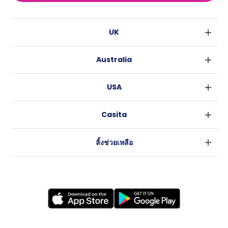
UK
ลอนดอน
Australia
เบอร์มิงแฮม
ซิดนีย์
กลาสโกว
USA
เมลเบิร์น
ลิเวอร์พูล
นิวยอร์ค
บริสเบน
เอดินเบอระ
Casita
ฟอร์ตเวิร์ธ
เพิร์ธ
แมนเชสเตอร์
ข่าว
แอตแลนตา
อะเดลายด์
ลีดส์
ลิ้งช่วยเหลือ
ราลี
แครนเบอร์รา
เชฟฟีลส์
ข้อตกลงการใช้งาน
นิวออร์ลีนส์
บริสโทล
นโยบายความเป็นส่วนตัว
ออสติน
คาร์ดิฟ
โคเวนทรี
เลสเตอร์
แบรดฟอร์ด