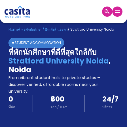
Home
TH
INR
Home
/
หอพักนักศึกษา
/
อินเดีย
/
นอยดา
/
Stratford University Noida
เข้าสู่
STUDENT ACCOMMODATION
ระบบ
ที่พักนักศึกษาที่ดีที่สุดใกล้กับ
Booking
Stratford University Noida
,
Accommodation
About
Noida
us
From vibrant student halls to private studios —
Blog
discover verified, affordable rooms near your
Refer
university.
And
Become
0
₹600
24/7
Earn
A
ที่พัก
จาก
/
DAY
บริการ
Partner
Help
and
Phone
Support