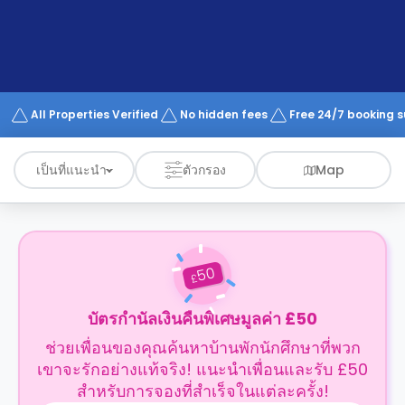
support
Contact
us
How
It
Works
FAQs
All Properties Verified
No hidden fees
Free 24/7 booking 
เป็นที่แนะนำ
ตัวกรอง
Map
50
£
บัตรกำนัลเงินคืนพิเศษมูลค่า £50
ช่วยเพื่อนของคุณค้นหาบ้านพักนักศึกษาที่พวก
เขาจะรักอย่างแท้จริง! แนะนำเพื่อนและรับ £50
สำหรับการจองที่สำเร็จในแต่ละครั้ง!