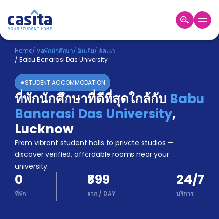
Home
TH
INR
Home
/
หอพักนักศึกษา
/
อินเดีย
/
ลัคเนา
/
Babu Banarasi Das University
เข้าสู่
ระบบ
STUDENT ACCOMMODATION
Booking
ที่พักนักศึกษาที่ดีที่สุดใกล้กับ
Babu
Accommodation
Banarasi Das University
,
About
us
Lucknow
Blog
From vibrant student halls to private studios —
Refer
discover verified, affordable rooms near your
And
university.
Become
Earn
0
₹899
24/7
A
Partner
ที่พัก
จาก
/
DAY
บริการ
Help
and
Phone
Support