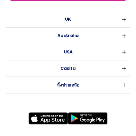
UK
ลอนดอน
Australia
เบอร์มิงแฮม
ซิดนีย์
กลาสโกว
USA
เมลเบิร์น
ลิเวอร์พูล
นิวยอร์ค
บริสเบน
เอดินเบอระ
Casita
ฟอร์ตเวิร์ธ
เพิร์ธ
แมนเชสเตอร์
ข่าว
แอตแลนตา
อะเดลายด์
ลีดส์
ลิ้งช่วยเหลือ
ราลี
แครนเบอร์รา
เชฟฟีลส์
ข้อตกลงการใช้งาน
นิวออร์ลีนส์
บริสโทล
นโยบายความเป็นส่วนตัว
ออสติน
คาร์ดิฟ
โคเวนทรี
เลสเตอร์
แบรดฟอร์ด