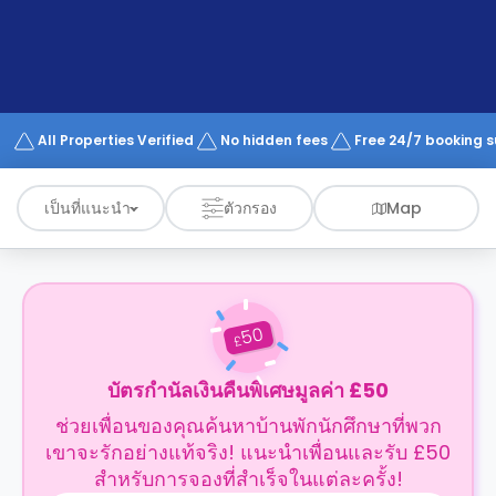
support
Contact
us
How
It
Works
FAQs
All Properties Verified
No hidden fees
Free 24/7 booking 
เป็นที่แนะนำ
ตัวกรอง
Map
50
£
บัตรกำนัลเงินคืนพิเศษมูลค่า £50
ช่วยเพื่อนของคุณค้นหาบ้านพักนักศึกษาที่พวก
เขาจะรักอย่างแท้จริง! แนะนำเพื่อนและรับ £50
สำหรับการจองที่สำเร็จในแต่ละครั้ง!