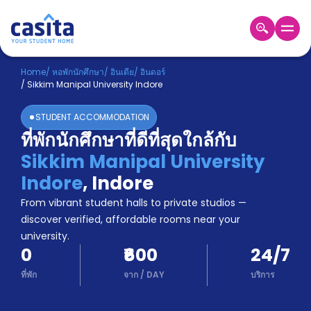
Home
TH
INR
Home
/
หอพักนักศึกษา
/
อินเดีย
/
อินดอร์
/
Sikkim Manipal University Indore
เข้าสู่
ระบบ
STUDENT ACCOMMODATION
Booking
ที่พักนักศึกษาที่ดีที่สุดใกล้กับ
Accommodation
Sikkim Manipal University
About
us
Indore
,
Indore
Blog
From vibrant student halls to private studios —
Refer
discover verified, affordable rooms near your
And
university.
Become
Earn
0
₹600
24/7
A
Partner
ที่พัก
จาก
/
DAY
บริการ
Help
and
Phone
Support