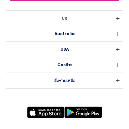
UK
ลอนดอน
Australia
เบอร์มิงแฮม
ซิดนีย์
กลาสโกว
USA
เมลเบิร์น
ลิเวอร์พูล
นิวยอร์ค
บริสเบน
เอดินเบอระ
Casita
ฟอร์ตเวิร์ธ
เพิร์ธ
แมนเชสเตอร์
ข่าว
แอตแลนตา
อะเดลายด์
ลีดส์
ลิ้งช่วยเหลือ
ราลี
แครนเบอร์รา
เชฟฟีลส์
ข้อตกลงการใช้งาน
นิวออร์ลีนส์
บริสโทล
นโยบายความเป็นส่วนตัว
ออสติน
คาร์ดิฟ
โคเวนทรี
เลสเตอร์
แบรดฟอร์ด