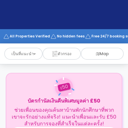
support
Contact
us
How
It
Works
FAQs
All Properties Verified
No hidden fees
Free 24/7 booking 
เป็นที่แนะนำ
ตัวกรอง
Map
50
£
บัตรกำนัลเงินคืนพิเศษมูลค่า £50
ช่วยเพื่อนของคุณค้นหาบ้านพักนักศึกษาที่พวก
เขาจะรักอย่างแท้จริง! แนะนำเพื่อนและรับ £50
สำหรับการจองที่สำเร็จในแต่ละครั้ง!