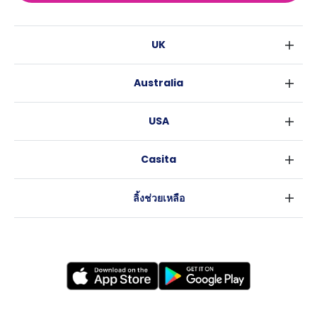
UK
ลอนดอน
Australia
เบอร์มิงแฮม
ซิดนีย์
กลาสโกว
USA
เมลเบิร์น
ลิเวอร์พูล
นิวยอร์ค
บริสเบน
เอดินเบอระ
Casita
ฟอร์ตเวิร์ธ
เพิร์ธ
แมนเชสเตอร์
ข่าว
แอตแลนตา
อะเดลายด์
ลีดส์
ลิ้งช่วยเหลือ
ราลี
แครนเบอร์รา
เชฟฟีลส์
ข้อตกลงการใช้งาน
นิวออร์ลีนส์
บริสโทล
นโยบายความเป็นส่วนตัว
ออสติน
คาร์ดิฟ
โคเวนทรี
เลสเตอร์
แบรดฟอร์ด