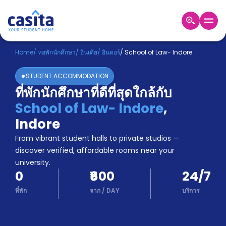
Home
TH
INR
Home
/
หอพักนักศึกษา
/
อินเดีย
/
อินดอร์
/
School of Law- Indore
เข้าสู่
STUDENT ACCOMMODATION
ระบบ
ที่พักนักศึกษาที่ดีที่สุดใกล้กับ
Booking
School of Law- Indore
,
Accommodation
About
Indore
us
From vibrant student halls to private studios —
Blog
discover verified, affordable rooms near your
Refer
university.
And
Become
0
₹600
24/7
Earn
A
ที่พัก
จาก
/
DAY
บริการ
Partner
Help
and
Phone
Support