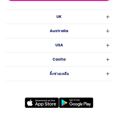
UK
ลอนดอน
Australia
เบอร์มิงแฮม
ซิดนีย์
กลาสโกว
USA
เมลเบิร์น
ลิเวอร์พูล
นิวยอร์ค
บริสเบน
เอดินเบอระ
Casita
ฟอร์ตเวิร์ธ
เพิร์ธ
แมนเชสเตอร์
ข่าว
แอตแลนตา
อะเดลายด์
ลีดส์
ลิ้งช่วยเหลือ
ราลี
แครนเบอร์รา
เชฟฟีลส์
ข้อตกลงการใช้งาน
นิวออร์ลีนส์
บริสโทล
นโยบายความเป็นส่วนตัว
ออสติน
คาร์ดิฟ
โคเวนทรี
เลสเตอร์
แบรดฟอร์ด