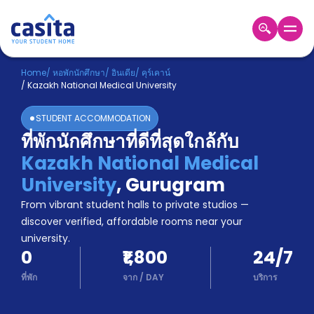
Home
TH
INR
Home
/
หอพักนักศึกษา
/
อินเดีย
/
คุร์เคาน์
/
Kazakh National Medical University
เข้าสู่
ระบบ
STUDENT ACCOMMODATION
Booking
ที่พักนักศึกษาที่ดีที่สุดใกล้กับ
Accommodation
Kazakh National Medical
About
us
University
,
Gurugram
Blog
From vibrant student halls to private studios —
Refer
discover verified, affordable rooms near your
And
university.
Become
Earn
0
₹1,800
24/7
A
Partner
ที่พัก
จาก
/
DAY
บริการ
Help
and
Phone
Support