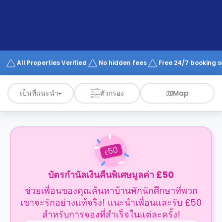
support
Contact
us
How
It
Works
FAQs
All Properties Verified
No hidden fees
Free 24/7 booking 
เป็นที่แนะนำ
ตัวกรอง
Map
50
£
บัตรกำนัลเงินคืนพิเศษมูลค่า £50
ช่วยเพื่อนของคุณค้นหาบ้านพักนักศึกษาที่พวก
เขาจะรักอย่างแท้จริง! แนะนำเพื่อนและรับ £50
สำหรับการจองที่สำเร็จในแต่ละครั้ง!