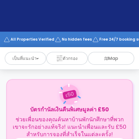
support
Contact
us
How
It
Works
FAQs
All Properties Verified
No hidden fees
Free 24/7 booking 
เป็นที่แนะนำ
ตัวกรอง
Map
50
£
บัตรกำนัลเงินคืนพิเศษมูลค่า £50
ช่วยเพื่อนของคุณค้นหาบ้านพักนักศึกษาที่พวก
เขาจะรักอย่างแท้จริง! แนะนำเพื่อนและรับ £50
สำหรับการจองที่สำเร็จในแต่ละครั้ง!