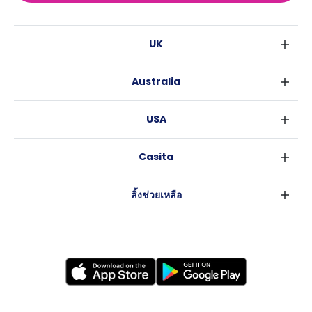
UK
ลอนดอน
Australia
เบอร์มิงแฮม
ซิดนีย์
กลาสโกว
USA
เมลเบิร์น
ลิเวอร์พูล
นิวยอร์ค
บริสเบน
เอดินเบอระ
Casita
ฟอร์ตเวิร์ธ
เพิร์ธ
แมนเชสเตอร์
ข่าว
แอตแลนตา
อะเดลายด์
ลีดส์
ลิ้งช่วยเหลือ
ราลี
แครนเบอร์รา
เชฟฟีลส์
ข้อตกลงการใช้งาน
นิวออร์ลีนส์
บริสโทล
นโยบายความเป็นส่วนตัว
ออสติน
คาร์ดิฟ
โคเวนทรี
เลสเตอร์
แบรดฟอร์ด