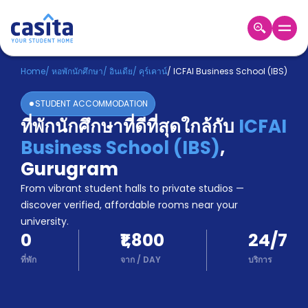
Home
TH
INR
Home
/
หอพักนักศึกษา
/
อินเดีย
/
คุร์เคาน์
/
ICFAI Business School (IBS)
เข้าสู่
STUDENT ACCOMMODATION
ระบบ
ที่พักนักศึกษาที่ดีที่สุดใกล้กับ
ICFAI
Booking
Business School (IBS)
,
Accommodation
About
Gurugram
us
From vibrant student halls to private studios —
Blog
discover verified, affordable rooms near your
Refer
university.
And
Become
0
₹1,800
24/7
Earn
A
ที่พัก
จาก
/
DAY
บริการ
Partner
Help
and
Phone
Support