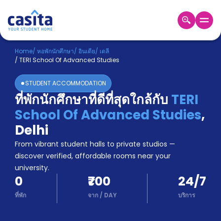
Home
TH
INR
Home
/
หอพักนักศึกษา
/
อินเดีย
/
เดลี
/
TERI School Of Advanced Studies
เข้าสู่
ระบบ
STUDENT ACCOMMODATION
Booking
ที่พักนักศึกษาที่ดีที่สุดใกล้กับ
TERI
Accommodation
School Of Advanced Studies
,
About
us
Delhi
Blog
From vibrant student halls to private studios —
Refer
discover verified, affordable rooms near your
And
university.
Become
Earn
0
₹700
24/7
A
Partner
ที่พัก
จาก
/
DAY
บริการ
Help
and
Phone
Support