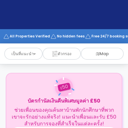
support
Contact
us
How
It
Works
FAQs
All Properties Verified
No hidden fees
Free 24/7 booking 
เป็นที่แนะนำ
ตัวกรอง
Map
50
£
บัตรกำนัลเงินคืนพิเศษมูลค่า £50
ช่วยเพื่อนของคุณค้นหาบ้านพักนักศึกษาที่พวก
เขาจะรักอย่างแท้จริง! แนะนำเพื่อนและรับ £50
สำหรับการจองที่สำเร็จในแต่ละครั้ง!