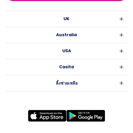
UK
ลอนดอน
Australia
เบอร์มิงแฮม
ซิดนีย์
กลาสโกว
USA
เมลเบิร์น
ลิเวอร์พูล
นิวยอร์ค
บริสเบน
เอดินเบอระ
Casita
ฟอร์ตเวิร์ธ
เพิร์ธ
แมนเชสเตอร์
ข่าว
แอตแลนตา
อะเดลายด์
ลีดส์
ลิ้งช่วยเหลือ
ราลี
แครนเบอร์รา
เชฟฟีลส์
ข้อตกลงการใช้งาน
นิวออร์ลีนส์
บริสโทล
นโยบายความเป็นส่วนตัว
ออสติน
คาร์ดิฟ
โคเวนทรี
เลสเตอร์
แบรดฟอร์ด