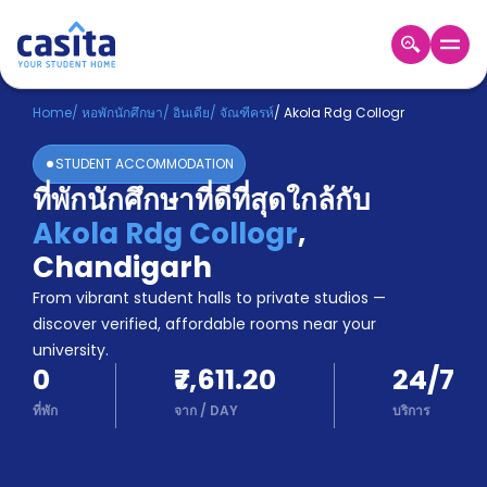
Home
TH
INR
Home
/
หอพักนักศึกษา
/
อินเดีย
/
จัณฑีครห์
/
Akola Rdg Collogr
เข้าสู่
STUDENT ACCOMMODATION
ระบบ
ที่พักนักศึกษาที่ดีที่สุดใกล้กับ
Booking
Akola Rdg Collogr
,
Accommodation
About
Chandigarh
us
From vibrant student halls to private studios —
Blog
discover verified, affordable rooms near your
Refer
university.
And
Become
0
₹7,611.20
24/7
Earn
A
ที่พัก
จาก
/
DAY
บริการ
Partner
Help
and
Phone
Support