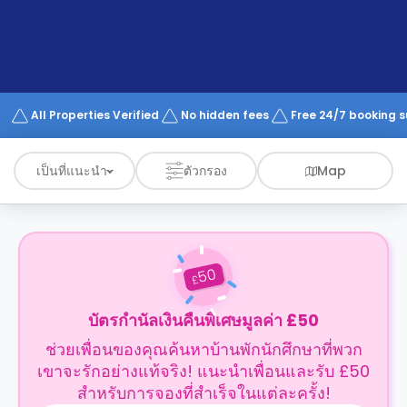
support
Contact
us
How
It
Works
FAQs
All Properties Verified
No hidden fees
Free 24/7 booking 
เป็นที่แนะนำ
ตัวกรอง
Map
50
£
บัตรกำนัลเงินคืนพิเศษมูลค่า £50
ช่วยเพื่อนของคุณค้นหาบ้านพักนักศึกษาที่พวก
เขาจะรักอย่างแท้จริง! แนะนำเพื่อนและรับ £50
สำหรับการจองที่สำเร็จในแต่ละครั้ง!