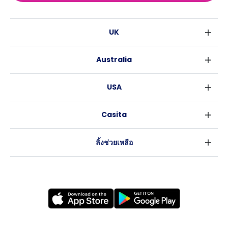
UK
ลอนดอน
Australia
เบอร์มิงแฮม
ซิดนีย์
กลาสโกว
USA
เมลเบิร์น
ลิเวอร์พูล
นิวยอร์ค
บริสเบน
เอดินเบอระ
Casita
ฟอร์ตเวิร์ธ
เพิร์ธ
แมนเชสเตอร์
ข่าว
แอตแลนตา
อะเดลายด์
ลีดส์
ลิ้งช่วยเหลือ
ราลี
แครนเบอร์รา
เชฟฟีลส์
ข้อตกลงการใช้งาน
นิวออร์ลีนส์
บริสโทล
นโยบายความเป็นส่วนตัว
ออสติน
คาร์ดิฟ
โคเวนทรี
เลสเตอร์
แบรดฟอร์ด