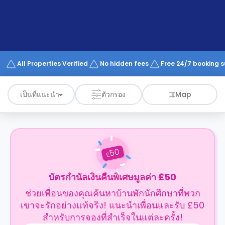
support
Contact
us
How
It
Works
FAQs
All Properties Verified
No hidden fees
Free 24/7 booking 
เป็นที่แนะนำ
ตัวกรอง
Map
50
£
บัตรกำนัลเงินคืนพิเศษมูลค่า £50
ช่วยเพื่อนของคุณค้นหาบ้านพักนักศึกษาที่พวก
เขาจะรักอย่างแท้จริง! แนะนำเพื่อนและรับ £50
สำหรับการจองที่สำเร็จในแต่ละครั้ง!