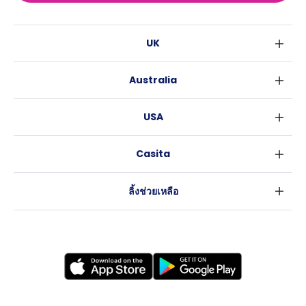
UK
ลอนดอน
Australia
เบอร์มิงแฮม
ซิดนีย์
กลาสโกว
USA
เมลเบิร์น
ลิเวอร์พูล
นิวยอร์ค
บริสเบน
เอดินเบอระ
Casita
ฟอร์ตเวิร์ธ
เพิร์ธ
แมนเชสเตอร์
ข่าว
แอตแลนตา
อะเดลายด์
ลีดส์
ลิ้งช่วยเหลือ
ราลี
แครนเบอร์รา
เชฟฟีลส์
ข้อตกลงการใช้งาน
นิวออร์ลีนส์
บริสโทล
นโยบายความเป็นส่วนตัว
ออสติน
คาร์ดิฟ
โคเวนทรี
เลสเตอร์
แบรดฟอร์ด