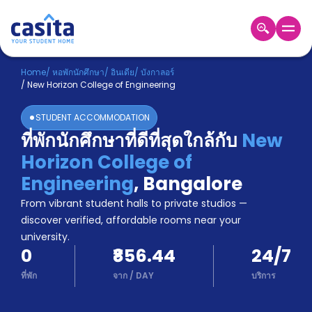
Home
TH
INR
Home
/
หอพักนักศึกษา
/
อินเดีย
/
บังกาลอร์
/
New Horizon College of Engineering
เข้าสู่
ระบบ
STUDENT ACCOMMODATION
Booking
ที่พักนักศึกษาที่ดีที่สุดใกล้กับ
New
Accommodation
Horizon College of
About
us
Engineering
,
Bangalore
Blog
From vibrant student halls to private studios —
Refer
discover verified, affordable rooms near your
And
university.
Become
Earn
0
₹856.44
24/7
A
Partner
ที่พัก
จาก
/
DAY
บริการ
Help
and
Phone
Support