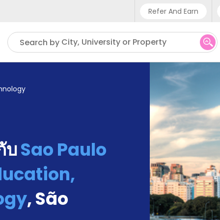
Refer And Earn
Phone su
City, University or Property
Search by
UK - +
IN - +9
chnology
US - +
้กับ
Sao Paulo
ducation,
ogy
,
São