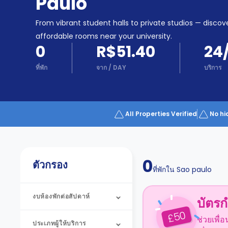
Paulo
Partner
Help
and
From vibrant student halls to private studios — discove
Phone
Support
support
affordable rooms near your university.
Contact
0
R$51.40
24
us
How
ที่พัก
จาก
/
DAY
บริการ
It
Works
FAQs
All Properties Verified
No hi
0
ตัวกรอง
ที่พักใน
Sao paulo
งบห้องพักต่อสัปดาห์
บัตรก
50
£
ช่วยเพื่
ประเภทผู้ให้บริการ