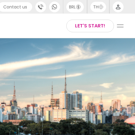
Contact us
BRL
TH
pport
Arabic
LET'S START!
44 (0) 20 3871 8666
Chinese
1 (80) 3711 1326
English
1 (646) 718 6172
Thai