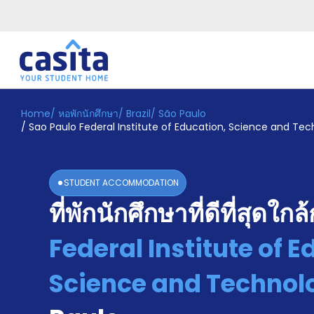
Home
/
หอพักนักศึกษา
/
Brazil
/
São Paulo
Home
TH
BRL
/
Sao Paulo Federal Institute of Education, Science and Te
เข้าสู่
ระบบ
Booking
STUDENT ACCOMMODATION
Accommodation
ที่พักนักศึกษาที่ดีที่สุดใกล
About
us
Federal Institute of E
Blog
Refer
And
Science and Technol
Become
Earn
A