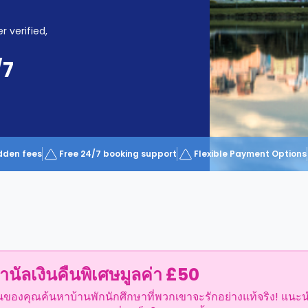
r verified,
/7
dden fees
Free 24/7 booking support
Flexible Payment Options
ำนัลเงินคืนพิเศษมูลค่า £50
อนของคุณค้นหาบ้านพักนักศึกษาที่พวกเขาจะรักอย่างแท้จริง! แนะ