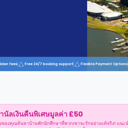
dden fees
Free 24/7 booking support
Flexible Payment Options
ำนัลเงินคืนพิเศษมูลค่า £50
อนของคุณค้นหาบ้านพักนักศึกษาที่พวกเขาจะรักอย่างแท้จริง! แนะ