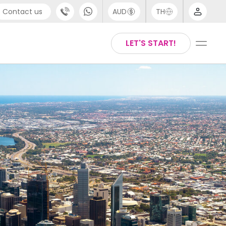
Contact us
AUD
TH
port
Arabic
LET'S START!
4 (0) 20 3871 8666
Chinese
 (80) 3711 1326
English
 (646) 718 6172
Thai