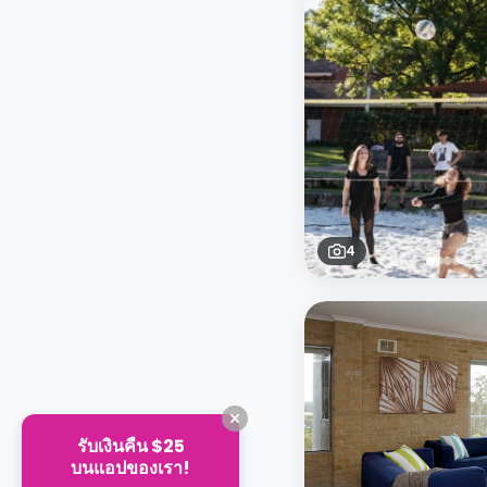
4
รับเงินคืน $25
บนแอปของเรา!