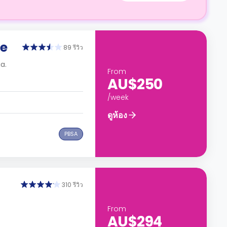
ge
89 รีวิว
a.
From
AU$250
/week
ดูห้อง
PBSA
310 รีวิว
From
AU$294