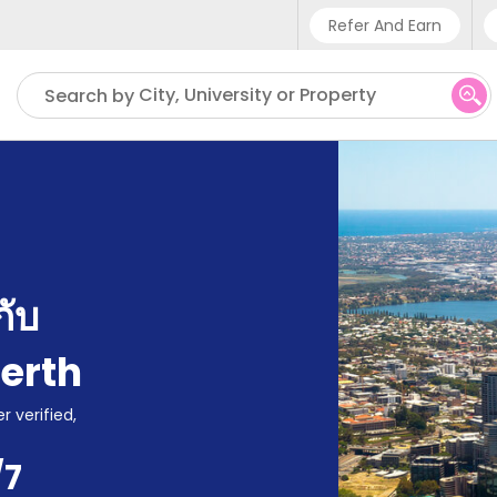
Refer And Earn
Phone sup
City, University or Property
Search by
UK - +4
IN - +91
US - +1
กับ
erth
r verified,
/7