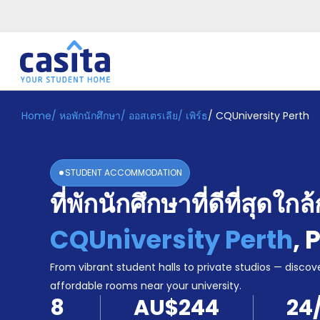
Home
/
หอพักนักศึกษา
/
ออสเตรเลีย
/
เพิร์ธ
/
CQUniversity Perth
Home
TH
AUD
เข้าสู่
ระบบ
STUDENT ACCOMMODATION
Booking
ที่พักนักศึกษาที่ดีที่สุดใกล้
Accommodation
About
us
CQUniversity Perth
,
P
Blog
Refer
From vibrant student halls to private studios — discove
And
affordable rooms near your university.
Become
Earn
8
AU$244
24
A