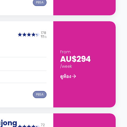
PBSA
178
รีวิว
From
AU$294
/week
ดูห้อง
PBSA
ajong
72