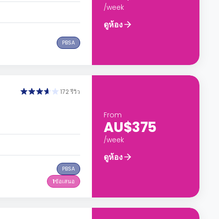
/week
ดูห้อง
PBSA
172 รีวิว
From
AU$375
/week
ดูห้อง
PBSA
1
ข้อเสนอ