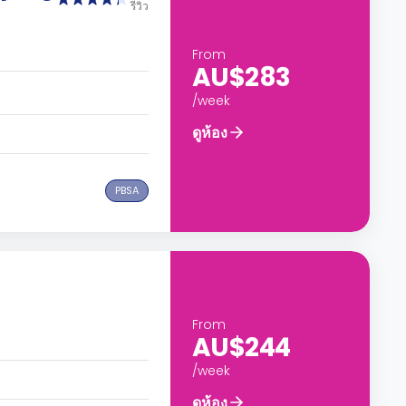
รีวิว
From
AU$283
/week
ดูห้อง
PBSA
From
AU$244
/week
ดูห้อง