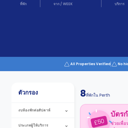
Partner
ที่พัก
จาก
/
WEEK
บริการ
Help
and
Phone
Support
support
Contact
us
How
It
Works
FAQs
All Properties Verified
No hi
8
ตัวกรอง
ที่พักใน
Perth
งบห้องพักต่อสัปดาห์
บัตรก
50
£
ช่วยเพื่
ประเภทผู้ให้บริการ