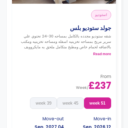
استوديو
جولد ستوديو بلس
شقه ستوديو مجدده بالكامل بمساحه 30-24 تحتوي علي
سرير مريح بمساحه تخزينيه اسفله ومساحه تخزينيه ومكتب
بالاضافه لحمام خاص ومطبخ متكامل ملحق به مايكروويف
وفرن وموقد وثلاجه وايس بوكس
Read more
From
£237
Week
/
39 week
45 week
51 week
Move-out
Move-in
04 Sep, 2027
12 Sep, 2026