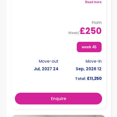
kitchenette.
Read more
Dual occupancy is available.
From
£250
Week
/
45 week
Move-out
Move-in
24 Jul, 2027
12 Sep, 2026
£11,250
Total:
Enquire