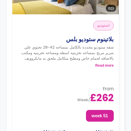
6
استوديو
بلاتينوم ستوديو بلس
شقه ستوديو مجدده بالكامل بمساحه 42-28 تحتوي علي
سرير مريح بمساحه تخزينيه اسفله ومساحه تخزينيه ومكتب
بالاضافه لحمام خاص ومطبخ متكامل ملحق به مايكروويف
وفرن وموقد وثلاجه وايس بوكس
Read more
From
£262
Week
/
51 week