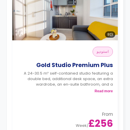
8
استوديو
Gold Studio Premium Plus
A 24-30.5 m² self-contained studio featuring a
double bed, additional desk space, an extra
wardrobe, an en-suite bathroom, and a
kitchenette.
Read more
Dual occupancy is available.
From
£256
Week
/