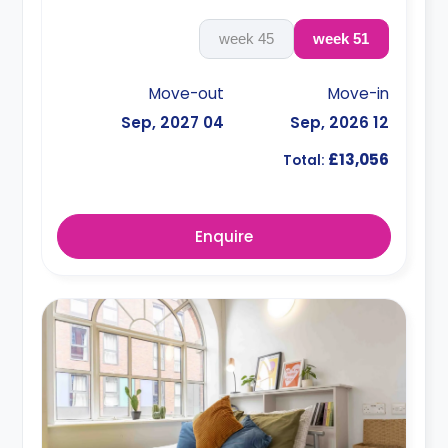
45 week
51 week
Move-out
Move-in
04 Sep, 2027
12 Sep, 2026
£13,056
Total:
Enquire