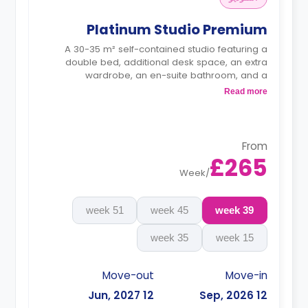
Platinum Studio Premium
A 30-35 m² self-contained studio featuring a
double bed, additional desk space, an extra
wardrobe, an en-suite bathroom, and a
kitchenette.
Read more
Dual occupancy is available.
From
£265
Week
/
51 week
45 week
39 week
35 week
15 week
Move-out
Move-in
12 Jun, 2027
12 Sep, 2026