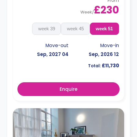
From
£230
Week
/
39 week
45 week
51 week
Move-out
Move-in
04 Sep, 2027
12 Sep, 2026
£11,730
Total:
Enquire