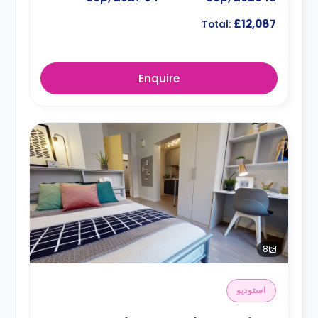
£12,087
Total:
Enquire
8
استوديو