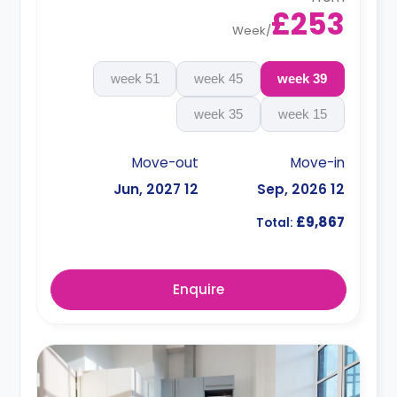
£253
Week
/
51 week
45 week
39 week
35 week
15 week
Move-out
Move-in
12 Jun, 2027
12 Sep, 2026
£9,867
Total:
Enquire