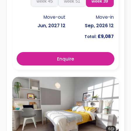
45 week
51 week
39 week
Move-out
Move-in
12 Jun, 2027
12 Sep, 2026
£9,087
Total:
Enquire
6