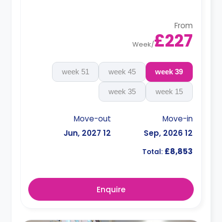
From
£227
Week
/
51 week
45 week
39 week
35 week
15 week
Move-out
Move-in
12 Jun, 2027
12 Sep, 2026
£8,853
Total:
Enquire