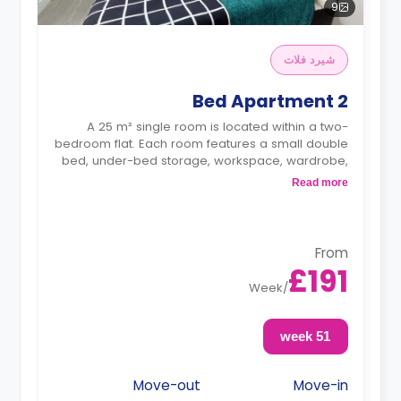
9
شيرد فلات
2 Bed Apartment
A 25 m² single room is located within a two-
bedroom flat. Each room features a small double
bed, under-bed storage, workspace, wardrobe,
mirror, bookshelf, and plenty of storage space.
Read more
The communal area has a shared bathroom,
lounge, and kitchen with microwave/oven, hob,
fridge, and icebox.
From
£191
Week
/
51 week
Move-out
Move-in