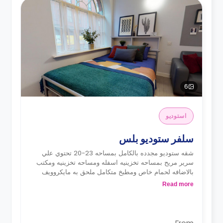
6
استوديو
سلفر ستوديو بلس
شقه ستوديو مجدده بالكامل بمساحه 23-20 تحتوي علي
سرير مريح بمساحه تخزينيه اسفله ومساحه تخزينيه ومكتب
بالاضافه لحمام خاص ومطبخ متكامل ملحق به مايكروويف
وفرن وموقد وثلاجه وايس بوكس
Read more