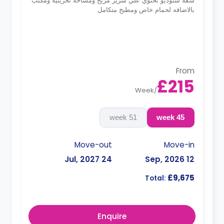
شقه ستوديو تحتوي علي سرير مريح ومساحه تخزينيه ومكتب
بالاضافه لحمام خاص ومطبخ متكامل
From
£215
Week
/
51 week
45 week
Move-out
Move-in
24 Jul, 2027
12 Sep, 2026
£9,675
Total:
Enquire