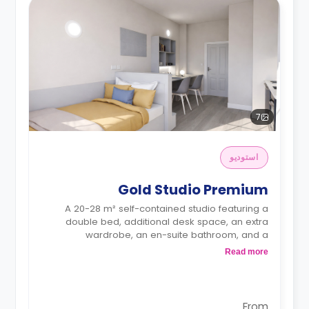
7
استوديو
Gold Studio Premium
A 20-28 m² self-contained studio featuring a
double bed, additional desk space, an extra
wardrobe, an en-suite bathroom, and a
kitchenette.
Read more
Dual occupancy is available.
From