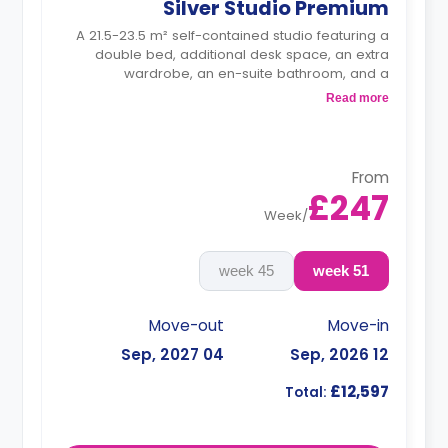
Silver Studio Premium
A 21.5-23.5 m² self-contained studio featuring a
double bed, additional desk space, an extra
wardrobe, an en-suite bathroom, and a
kitchenette.
Read more
Dual occupancy is available.
From
£247
Week
/
45 week
51 week
Move-out
Move-in
04 Sep, 2027
12 Sep, 2026
£12,597
Total: