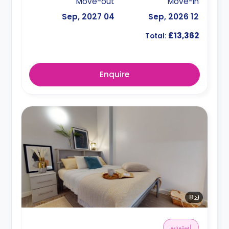
Move-out
Move-in
04 Sep, 2027
12 Sep, 2026
£13,362
Total:
Enquire
8
استوديو