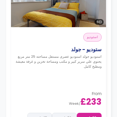
6
استوديو
ستوديو - جولد
استوديو جولد استوديو عصرى مستقل مساحته 25 متر مربع
يحتوي علي سرير كبير و مكتب ومساحة تخزين و غرفة معيشة
ومطبخ كامل.
From
£233
Week
/