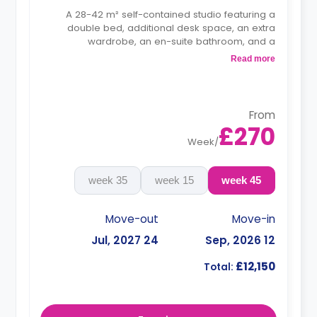
A 28-42 m² self-contained studio featuring a
double bed, additional desk space, an extra
wardrobe, an en-suite bathroom, and a
kitchenette.
Read more
Dual occupancy is available.
From
£270
Week
/
35 week
15 week
45 week
Move-out
Move-in
24 Jul, 2027
12 Sep, 2026
£12,150
Total: