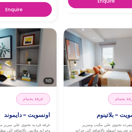
Enquire
Enquire
5
فة بحمام
غرفة بحمام
ويت - بلاتينوم
اونسويت - دايموند
فرده تحتوي علي مكتب وسرير
غرفه فرديه تحتوي علي سرير م
 تخزينيه اسفله بالاضافه الي خزانه
وخزانه ملابس بالاضافه الي مط