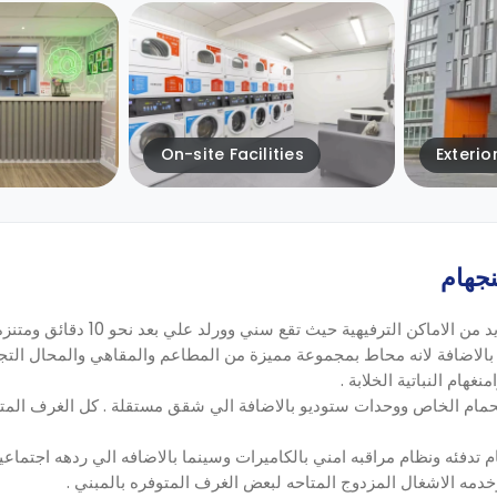
On-site Facilities
Exterio
جهام
يقع مبني الاقامة الطلابية المتوفر ببرامنجهام بالقرب من العديد من الاماكن التر
بالاضافة لانه محاط بمجموعة مميزة من المطاعم والمقاهي والمحال التجار
غهام النباتية الخلابة .
مام الخاص ووحدات ستوديو بالاضافة الي شقق مستقلة . كل الغرف المتو
ام تدفئه ونظام مراقبه امني بالكاميرات وسينما بالاضافه الي ردهه اجتماعي
دمه الاشغال المزدوج المتاحه لبعض الغرف المتوفره بالمبني .