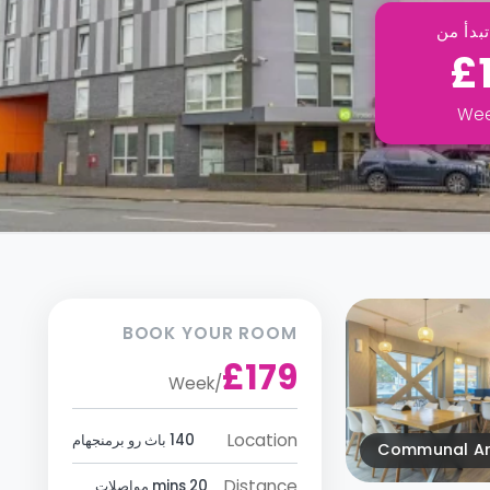
بدأ من
£
We
BOOK YOUR ROOM
£179
Week
/
Location
140 باث رو برمنجهام
Communal A
Distance
20 mins مواصلات