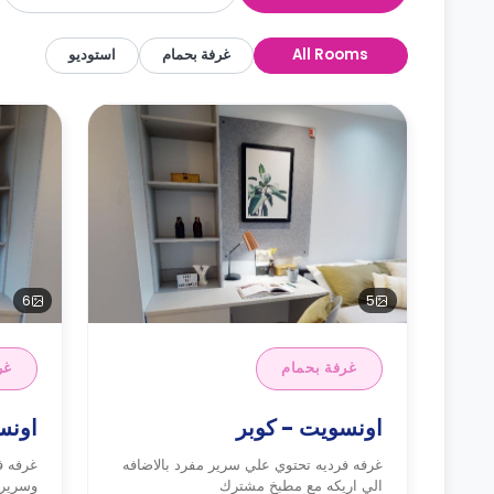
All Rooms
غرفة بحمام
استوديو
6
5
غرفة بحمام
غر
اونسويت - كوبر
اونس
غرفه فرديه تحتوي علي سرير مفرد بالاضافه
غرفه ف
الي اريكه مع مطبخ مشترك
وسرير 