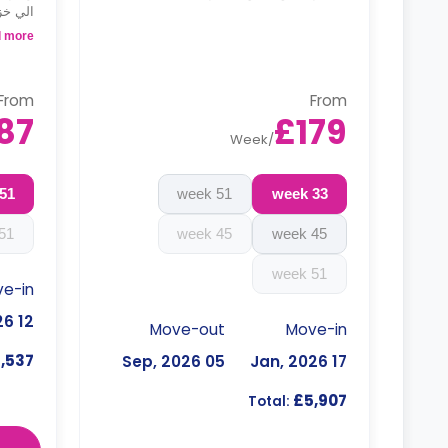
بين الد
 more
From
From
87
£179
Week
/
51 week
51 week
33 week
51 week
45 week
45 week
51 week
e-in
12 Sep, 2026
Move-out
Move-in
,537
05 Sep, 2026
17 Jan, 2026
£5,907
Total: