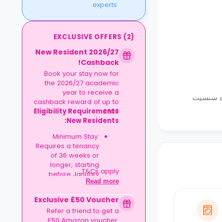
experts.
EXCLUSIVE OFFERS
(
2
)
2026/27 New Resident
Cashback!
Book your stay now for
the 2026/27 academic
year to receive a
فيهية حيث تقع سني وورلد علي بعد نحو 10 دقائق ومتنزه سنسيت
cashback reward of up to
Eligibility Requirements
£300.
New Residents:
Minimum Stay:
Requires a tenancy
of 36 weeks or
longer, starting
T&Cs apply.
before January
Read more
2027.
Exclusive £50 Voucher
Refer a friend to get a
£50 Amazon voucher.