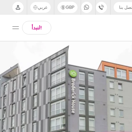
صل بنا
GBP
عربي
الدعم عبر الهاتف
Arabic
!لنبدأ
UK - +44 (0) 20 3871 8666
Chinese
IN - +91 (80) 3711 1326
English
US - +1 (646) 718 6172
Thai