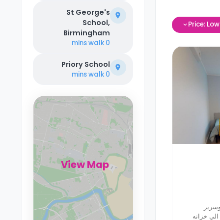
St George's
School,
Price: Lo
Birmingham
walk
0 mins
Priory School
walk
0 mins
View Map
وسرير
الي خزانه