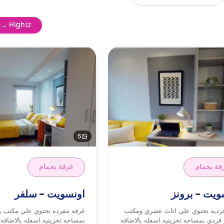
w → High
5
فة بحمام
غرفة بحمام
ويت - برونز
اونسويت - سلفر
رديه تحتوي علي اثاث عصري ومكتب
غرفه مفرده تحتوي علي مكتب 
فردي بمساحه تخزينيه اسفله بالاضافه
بمساحه تخزينيه اسفله بالاضافه 