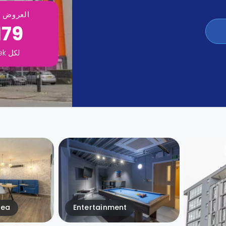
العروض ت
179
لكل
ek
rea
Entertainment