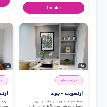
Enquire
6
5
غرفة بحمام
غر
اونسويت - جولد
اونس
غرفه مفرده تحتوي علي مكتب وسرير
غرفه م
بمساحه تخزينيه اسفله بالاضافه الي خزانه
بمساحه