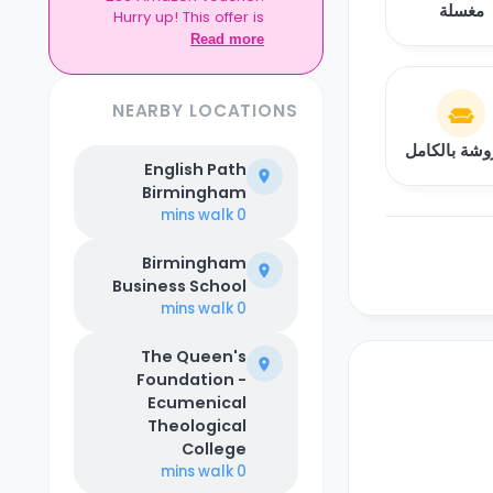
مغسلة
Hurry up! This offer is
exclusive to Casita.
Read more
NEARBY LOCATIONS
شة بالكامل
English Path
Birmingham
walk
0 mins
Birmingham
Business School
walk
0 mins
The Queen's
Foundation -
Ecumenical
Theological
College
walk
0 mins