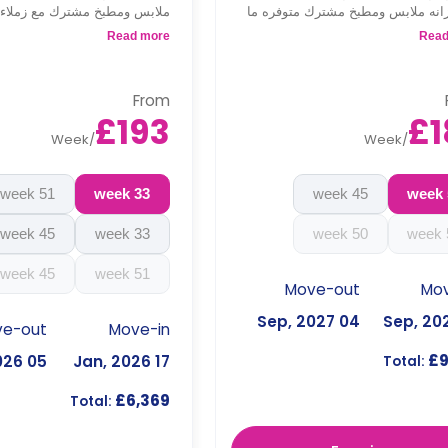
الي خزانه ملابس ومطبخ مشترك متوفره ما
ملابس ومطبخ مشترك مع زملاء
ور الارضي والثاني
متوفره بالدور الثالث والسادس ب
Read more
Read
علي كانال فيو
From
£193
£1
Week
/
Week
/
51 week
33 week
45 week
45 week
33 week
50 week
45 week
51 week
Move-out
Mov
04 Sep, 2027
ve-out
Move-in
£9
05 Sep, 2026
17 Jan, 2026
Total:
£6,369
Total: