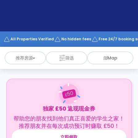
support
Contact
us
How
It
Works
FAQs
All Properties Verified
No hidden fees
Free 24/7 booking 
推荐房源
筛选
Map
50
£
独家 £50 返现现金券
帮助您的朋友找到他们真正喜爱的学生之家！
推荐朋友并在每次成功预订时赚取 £50！
立即领取