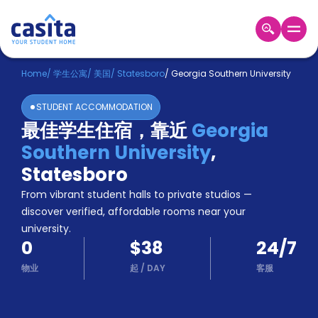
Home
ZH
USD
Home
/
学生公寓
/
美国
/
Statesboro
/
Georgia Southern University
登
STUDENT ACCOMMODATION
入
最佳学生住宿，靠近
Georgia
Booking
Southern University
,
Accommodation
About
Statesboro
us
From vibrant student halls to private studios —
Blog
discover verified, affordable rooms near your
Refer
university.
And
Become
0
$38
24/7
Earn
A
物业
起
/
DAY
客服
Partner
Help
and
Phone
Support