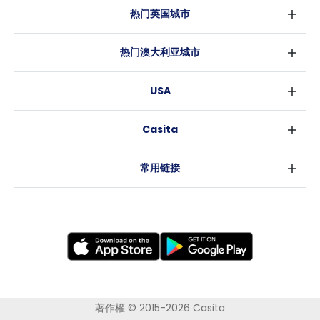
热门英国城市
伦敦
热门澳大利亚城市
伯明翰
悉尼
格拉斯哥
USA
墨尔本
利物浦
纽约
布里斯班
爱丁堡
Casita
沃斯堡
珀斯
曼彻斯特
消息
洛杉矶
阿德莱德
利兹
常用链接
亚特兰大
堪培拉
谢菲尔德
罗利
布里斯托
新奥尔良
卡迪夫
考文垂
莱斯特
布拉德福德
纽卡斯尔
著作權 © 2015-2026 Casita