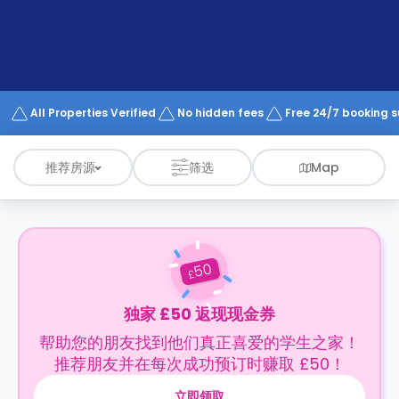
support
Contact
us
How
It
Works
FAQs
All Properties Verified
No hidden fees
Free 24/7 booking 
推荐房源
筛选
Map
50
£
独家 £50 返现现金券
帮助您的朋友找到他们真正喜爱的学生之家！
推荐朋友并在每次成功预订时赚取 £50！
立即领取