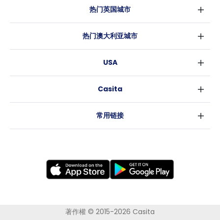
热门英国城市
伦敦
热门澳大利亚城市
伯明翰
悉尼
格拉斯哥
USA
墨尔本
利物浦
纽约
布里斯班
爱丁堡
Casita
沃斯堡
珀斯
曼彻斯特
消息
洛杉矶
阿德莱德
利兹
常用链接
亚特兰大
堪培拉
谢菲尔德
罗利
布里斯托
新奥尔良
卡迪夫
考文垂
莱斯特
布拉德福德
纽卡斯尔
著作權 © 2015-2026 Casita