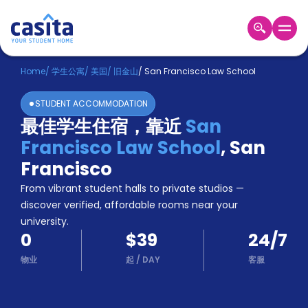
Home
ZH
USD
Home
/
学生公寓
/
美国
/
旧金山
/
San Francisco Law School
登
STUDENT ACCOMMODATION
入
最佳学生住宿，靠近
San
Booking
Francisco Law School
,
San
Accommodation
About
Francisco
us
From vibrant student halls to private studios —
Blog
discover verified, affordable rooms near your
Refer
university.
And
Become
0
$39
24/7
Earn
A
物业
起
/
DAY
客服
Partner
Help
and
Phone
Support