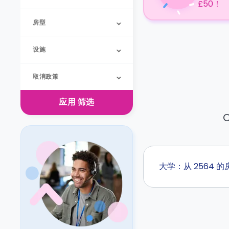
£50！
房型
设施
取消政策
应用
筛选
O
大学：从 2564 