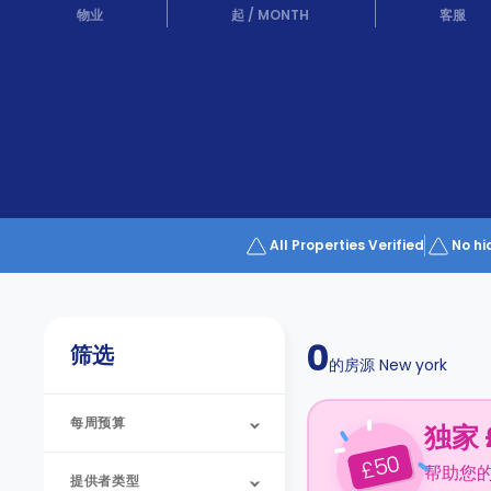
Partner
物业
起
/
MONTH
客服
Help
and
Phone
Support
support
Contact
us
How
It
Works
FAQs
All Properties Verified
No hi
0
筛选
的房源
New york
每周预算
独家 
50
£
帮助您
提供者类型