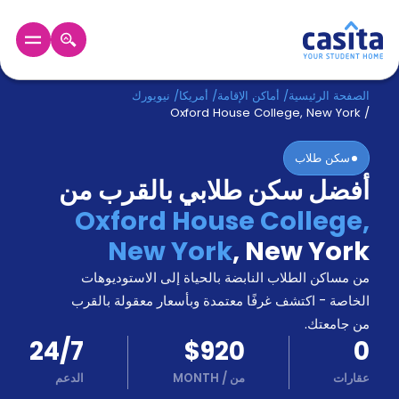
الرئيسية
عربي
USD
الصفحة الرئيسية
/
أماكن الإقامة
/
أمريكا
/
نيويورك
Oxford House College, New York
/
دخول
سكن طلاب
أفضل سكن طلابي بالقرب من
حجز
السكن
Oxford House College,
من
New York
,
New York
نحن؟
المدونة
من مساكن الطلاب النابضة بالحياة إلى الاستوديوهات
أخبر
أصدقائك
الخاصة - اكتشف غرفًا معتمدة وبأسعار معقولة بالقرب
و
من جامعتك.
كن
اكسب
24/7
$920
0
شريكا
عقارات
من
/
MONTH
الدعم
الدعم