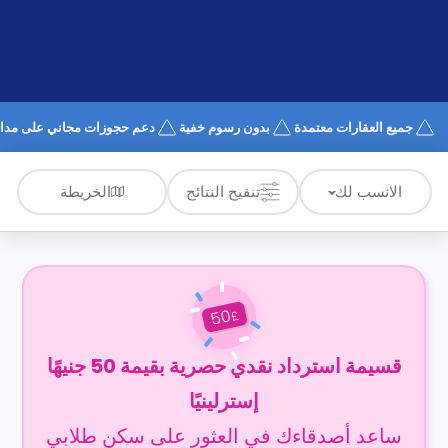
الدعم
و
عبر
المساعدة
الهاتف
اتصل
بنا
كيف
جميع العقارات معتمدة
بدون رسوم خفية
دعم حجوزات مجاني على مدار 4/7
تعمل؟
الأسئلة
الشائعة
الخريطة
الانسب لك
تنقيح النتائج
50
£
قسيمة استرداد نقدي حصرية بقيمة 50 جنيهًا
إسترلينيًا
ساعد أصدقاءك في العثور على سكن طلابي