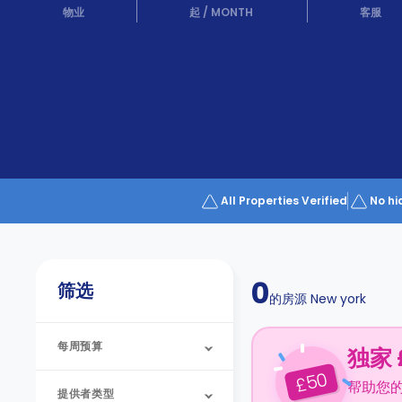
Partner
物业
起
/
MONTH
客服
Help
and
Phone
Support
support
Contact
us
How
It
Works
FAQs
All Properties Verified
No hi
0
筛选
的房源
New york
每周预算
独家 
50
£
帮助您
提供者类型