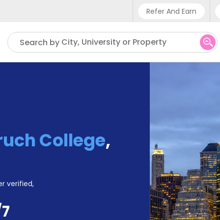
Refer And Earn
Phone sup
City, University or Property
Search by
UK - +4
IN - +9
US - +1
ruch College
,
r verified,
/7