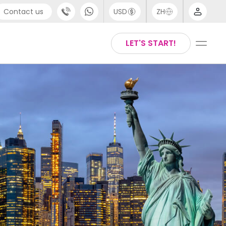
Contact us
USD
ZH
port
Arabic
LET'S START!
4 (0) 20 3871 8666
Chinese
1 (80) 3711 1326
English
 (646) 718 6172
Thai