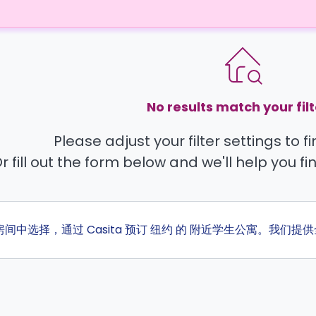
No results match your filt
Please adjust your filter settings to 
r fill out the form below and we'll help you fi
的房间中选择，通过 Casita 预订 纽约 的 附近学生公寓。我