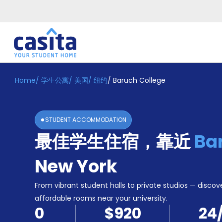
Home
/
学生公寓
/
美国
/
纽约
/
Baruch College
Home
ZH
USD
登
入
STUDENT ACCOMMODATION
Booking
最佳学生住宿，靠近
Ba
Accommodation
About
us
New York
Blog
Refer
From vibrant student halls to private studios — discove
And
affordable rooms near your university.
Become
Earn
0
$920
24
A