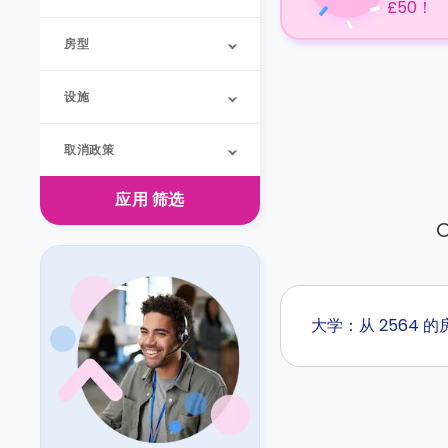
£50！
房型
设施
取消政策
应用
筛选
O
大学：从 2564 