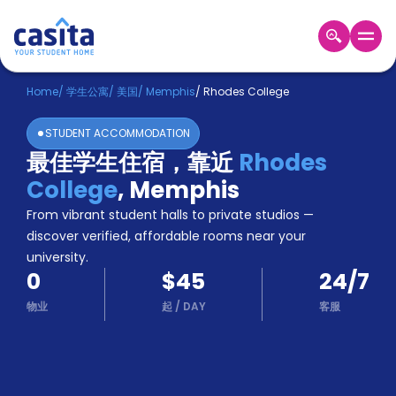
Home
ZH
USD
Home
/
学生公寓
/
美国
/
Memphis
/
Rhodes College
登
STUDENT ACCOMMODATION
入
最佳学生住宿，靠近
Rhodes
Booking
College
,
Memphis
Accommodation
About
From vibrant student halls to private studios —
us
discover verified, affordable rooms near your
Blog
university.
Refer
0
$45
24/7
And
Become
Earn
物业
起
/
DAY
客服
A
Partner
Help
and
Phone
Support