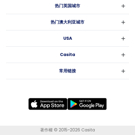
热门英国城市
伦敦
热门澳大利亚城市
伯明翰
悉尼
格拉斯哥
USA
墨尔本
利物浦
纽约
布里斯班
爱丁堡
Casita
沃斯堡
珀斯
曼彻斯特
消息
洛杉矶
阿德莱德
利兹
常用链接
亚特兰大
堪培拉
谢菲尔德
罗利
布里斯托
新奥尔良
卡迪夫
考文垂
莱斯特
布拉德福德
纽卡斯尔
著作權 © 2015-2026 Casita