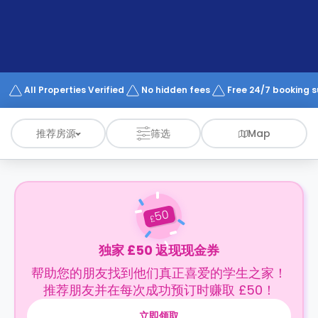
support
Contact
us
How
It
Works
FAQs
All Properties Verified
No hidden fees
Free 24/7 booking 
推荐房源
筛选
Map
50
£
独家 £50 返现现金券
帮助您的朋友找到他们真正喜爱的学生之家！
推荐朋友并在每次成功预订时赚取 £50！
立即领取