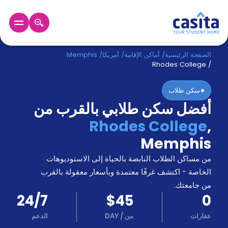
الرئيسية
عربي
USD
الصفحة الرئيسية
/
أماكن الإقامة
/
أمريكا
/
Memphis
Rhodes College
/
دخول
سكن طلاب
أفضل سكن طلابي بالقرب من
حجز
السكن
Rhodes College
,
من
Memphis
نحن؟
المدونة
من مساكن الطلاب النابضة بالحياة إلى الاستوديوهات
أخبر
أصدقائك
الخاصة - اكتشف غرفًا معتمدة وبأسعار معقولة بالقرب
و
من جامعتك.
كن
اكسب
24/7
$45
0
شريكا
عقارات
من
/
DAY
الدعم
الدعم