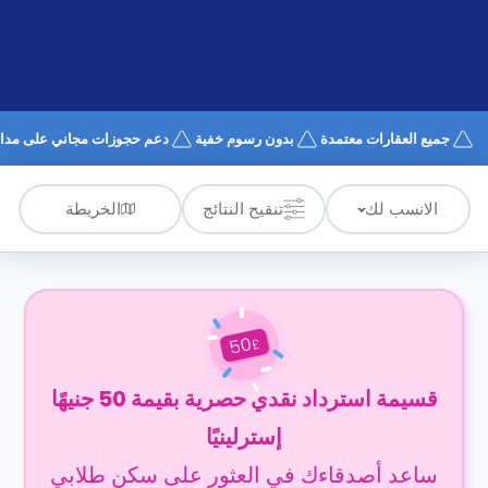
الدعم
و
عبر
المساعدة
الهاتف
اتصل
بنا
كيف
جميع العقارات معتمدة
بدون رسوم خفية
دعم حجوزات مجاني على مدار 4/7
تعمل؟
الأسئلة
الشائعة
الخريطة
الانسب لك
تنقيح النتائج
50
£
قسيمة استرداد نقدي حصرية بقيمة 50 جنيهًا
إسترلينيًا
ساعد أصدقاءك في العثور على سكن طلابي