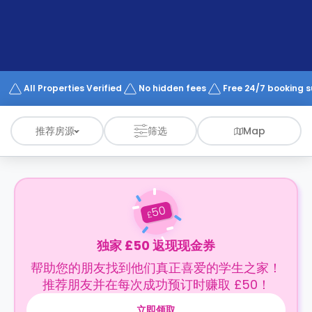
support
Contact
us
How
It
Works
FAQs
All Properties Verified
No hidden fees
Free 24/7 booking 
推荐房源
筛选
Map
50
£
独家 £50 返现现金券
帮助您的朋友找到他们真正喜爱的学生之家！
推荐朋友并在每次成功预订时赚取 £50！
立即领取