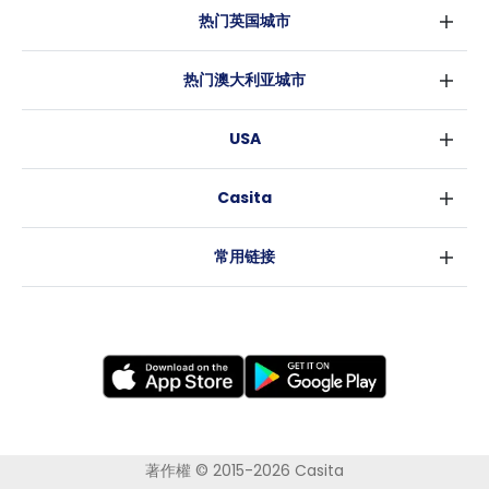
热门英国城市
伦敦
热门澳大利亚城市
伯明翰
悉尼
格拉斯哥
USA
墨尔本
利物浦
纽约
布里斯班
爱丁堡
Casita
沃斯堡
珀斯
曼彻斯特
消息
洛杉矶
阿德莱德
利兹
常用链接
亚特兰大
堪培拉
谢菲尔德
罗利
布里斯托
新奥尔良
卡迪夫
考文垂
莱斯特
布拉德福德
纽卡斯尔
著作權 © 2015-2026 Casita