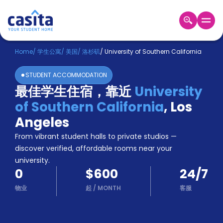
Home
ZH
USD
Home
/
学生公寓
/
美国
/
洛杉矶
/
University of Southern California
登
STUDENT ACCOMMODATION
入
最佳学生住宿，靠近
University
Booking
of Southern California
,
Los
Accommodation
About
Angeles
us
From vibrant student halls to private studios —
Blog
discover verified, affordable rooms near your
Refer
university.
And
Become
0
$600
24/7
Earn
A
物业
起
/
MONTH
客服
Partner
Help
and
Phone
Support