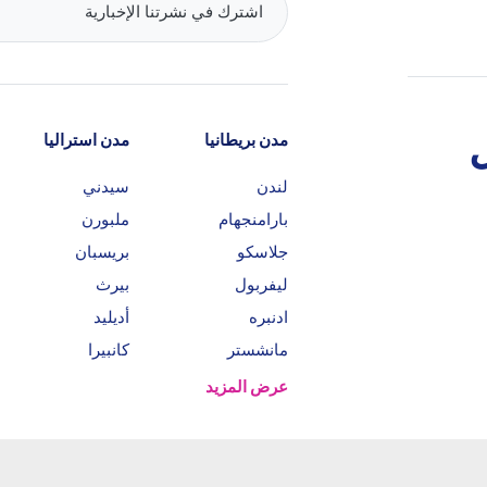
مدن بريطانيا
مدن استراليا
لندن
سيدني
بارامنجهام
ملبورن
جلاسكو
بريسبان
ليفربول
بيرث
ادنبره
أديليد
مانشستر
كانبيرا
عرض المزيد