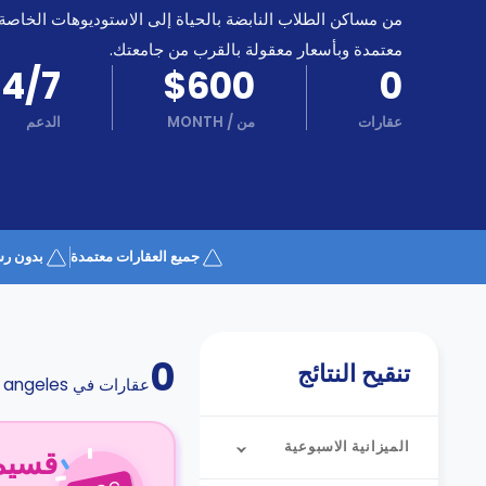
كن
اكسب
من مساكن الطلاب النابضة بالحياة إلى الاستوديوهات الخاصة
شريكا
معتمدة وبأسعار معقولة بالقرب من جامعتك.
الدعم
24/7
$600
0
الدعم
و
عبر
المساعدة
عقارات
من
/
MONTH
الدعم
الهاتف
اتصل
بنا
كيف
تعمل؟
الأسئلة
جميع العقارات معتمدة
بدون رس
الشائعة
0
تنقيح النتائج
عقارات في
 angeles
الميزانية الاسبوعية
قسيمة ا