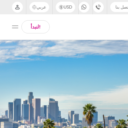
صل بنا
USD
عربي
الدعم عبر الهاتف
Arabic
!لنبدأ
UK - +44 (0) 20 3871 8666
Chinese
IN - +91 (80) 3711 1326
English
US - +1 (646) 718 6172
Thai