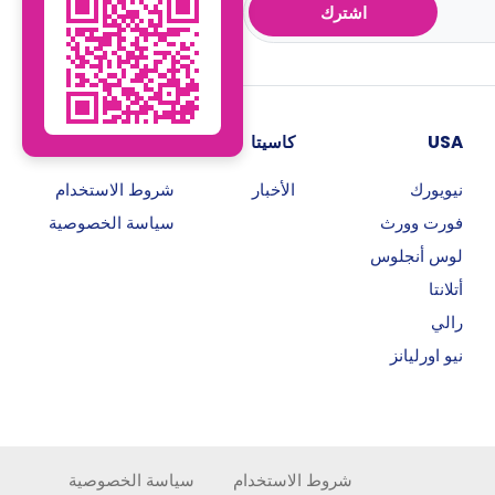
اشترك
USA
كاسيتا
روابط هامة
نيويورك
الأخبار
شروط الاستخدام
فورت وورث
سياسة الخصوصية
لوس أنجلوس
أتلانتا
رالي
نيو اورليانز
شروط الاستخدام
سياسة الخصوصية