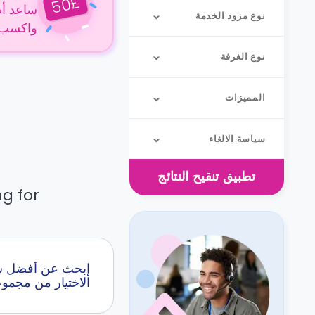
£
50
ساعد أص
نوع مزود الخدمة
واكسب 50 جنيهًا إسترلينيًا عن كل حجز
نوع الغرفة
المميزات
سياسة الالغاء
تطبيق
تنقيح النتائج
g for.
الاختيار من مجمو