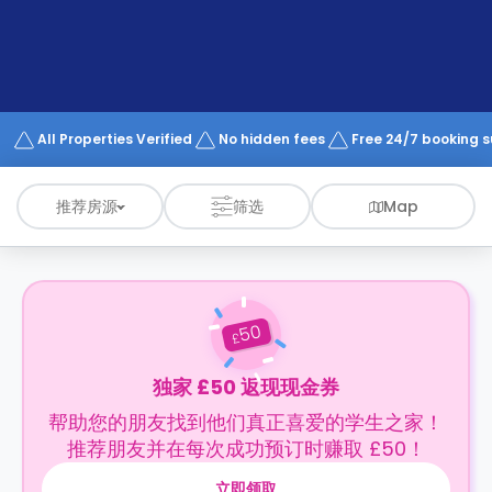
support
Contact
us
How
It
Works
FAQs
All Properties Verified
No hidden fees
Free 24/7 booking 
推荐房源
筛选
Map
50
£
独家 £50 返现现金券
帮助您的朋友找到他们真正喜爱的学生之家！
推荐朋友并在每次成功预订时赚取 £50！
立即领取