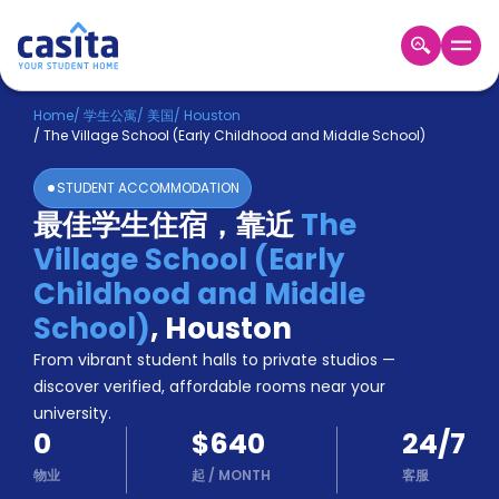
Home
ZH
USD
Home
/
学生公寓
/
美国
/
Houston
/
The Village School (Early Childhood and Middle School)
登
入
STUDENT ACCOMMODATION
Booking
最佳学生住宿，靠近
The
Accommodation
Village School (Early
About
us
Childhood and Middle
Blog
School)
,
Houston
Refer
From vibrant student halls to private studios —
And
Become
Earn
discover verified, affordable rooms near your
A
university.
Partner
0
$640
24/7
Help
and
物业
起
/
MONTH
客服
Phone
Support