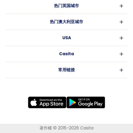
热门英国城市
伦敦
热门澳大利亚城市
伯明翰
悉尼
格拉斯哥
USA
墨尔本
利物浦
纽约
布里斯班
爱丁堡
Casita
沃斯堡
珀斯
曼彻斯特
消息
洛杉矶
阿德莱德
利兹
常用链接
亚特兰大
堪培拉
谢菲尔德
罗利
布里斯托
新奥尔良
卡迪夫
考文垂
莱斯特
布拉德福德
纽卡斯尔
著作權 © 2015-2026 Casita