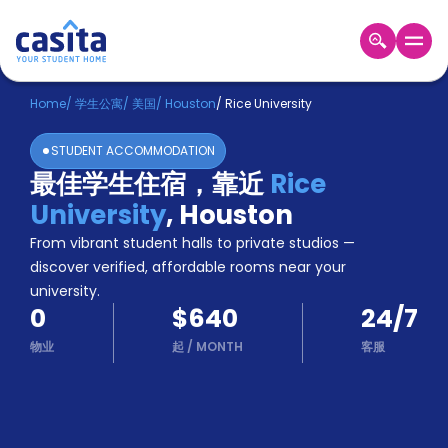
Home
ZH
USD
Home
/
学生公寓
/
美国
/
Houston
/
Rice University
登
STUDENT ACCOMMODATION
入
最佳学生住宿，靠近
Rice
Booking
University
,
Houston
Accommodation
About
From vibrant student halls to private studios —
us
discover verified, affordable rooms near your
Blog
university.
Refer
0
$640
24/7
And
Become
Earn
物业
起
/
MONTH
客服
A
Partner
Help
and
Phone
Support