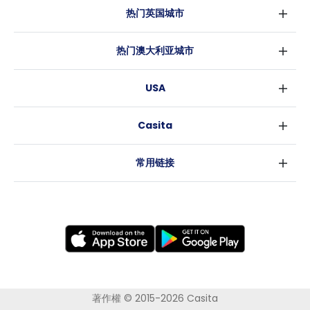
热门英国城市
伦敦
热门澳大利亚城市
伯明翰
悉尼
格拉斯哥
USA
墨尔本
利物浦
纽约
布里斯班
爱丁堡
Casita
沃斯堡
珀斯
曼彻斯特
消息
洛杉矶
阿德莱德
利兹
常用链接
亚特兰大
堪培拉
谢菲尔德
罗利
布里斯托
新奥尔良
卡迪夫
考文垂
莱斯特
布拉德福德
纽卡斯尔
著作權 © 2015-2026 Casita