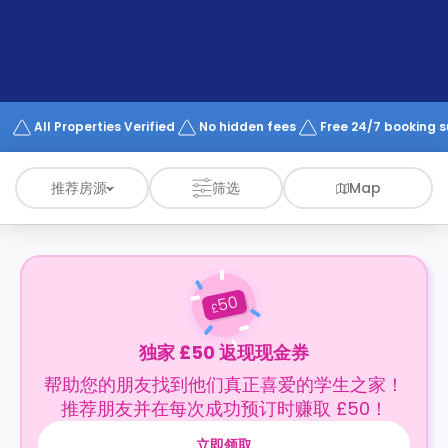
support
Contact
us
How
It
Works
FAQs
All Properties Verified
No hidden fees
Free 24/7 booking 
推荐房源
筛选
Map
50
£
独家 £50 返现现金券
帮助您的朋友找到他们真正喜爱的学生之家！
推荐朋友并在每次成功预订时赚取 £50！
立即领取