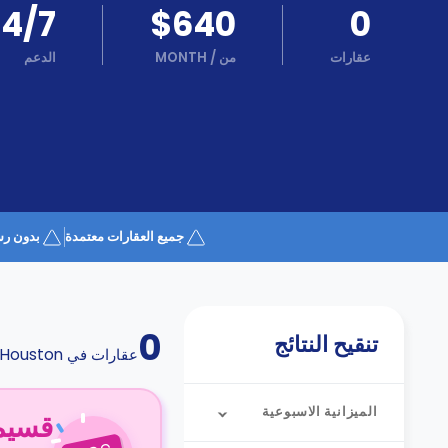
كن
24/7
$640
0
اكسب
شريكا
عقارات
من
/
MONTH
الدعم
الدعم
الدعم
و
عبر
المساعدة
الهاتف
اتصل
بنا
كيف
تعمل؟
الأسئلة
جميع العقارات معتمدة
بدون رس
الشائعة
0
تنقيح النتائج
عقارات في
Houston
الميزانية الاسبوعية
قسيمة ا