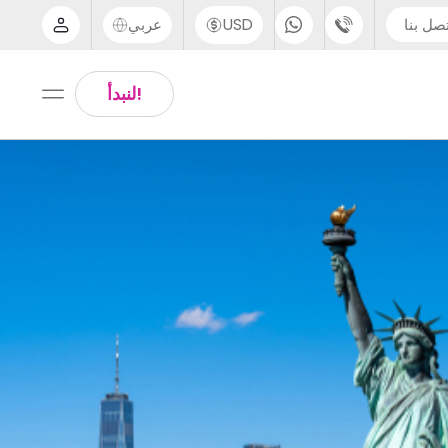
صل بنا
USD
عربي
الدعم عبر الهاتف
Arabic
!لنبدأ
UK - +44 (0) 20 3871 8666
Chinese
IN - +91 (80) 3711 1326
English
US - +1 (646) 718 6172
Thai