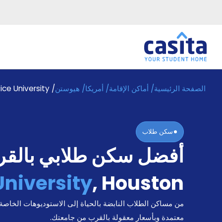
الصفحة الرئيسية
/
أماكن الإقامة
/
أمريكا
/
هيوستن
/
ice University
الرئيسية
عربي
USD
دخول
سكن طلاب
حجز
أفضل سكن طلابي بالق
السكن
من
نحن؟
University
,
Houston
المدونة
أخبر
من مساكن الطلاب النابضة بالحياة إلى الاستوديوهات الخاصة
أصدقائك
و
معتمدة وبأسعار معقولة بالقرب من جامعتك.