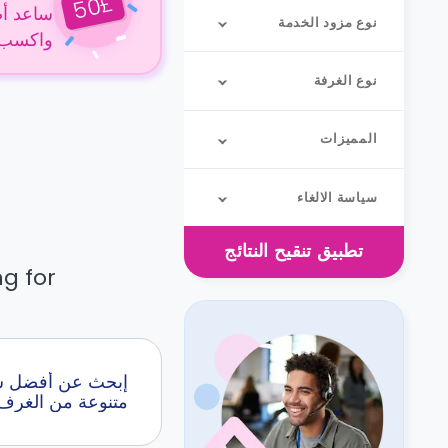
£
50
ساعد أص
نوع مزود الخدمة
واكسب 50 جنيهًا إسترلينيًا عن كل حجز
نوع الغرفة
المميزات
سياسة الالغاء
تطبيق
تنقيح النتائج
g for.
متنوعة من الغرف 