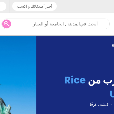
أخبر أصدقائك و اكسب
ات
المدينة , الجامعة أو العقار
أبحث في
R
رب من
Rice
 - اكتشف غرفًا