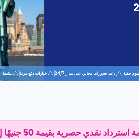
وم خفية
دعم حجوزات مجاني على مدار 24/7
خيارات دفع مرنة
يشمل قسيمة 
سترداد نقدي حصرية بقيمة 50 جنيهًا إسترلينيًا