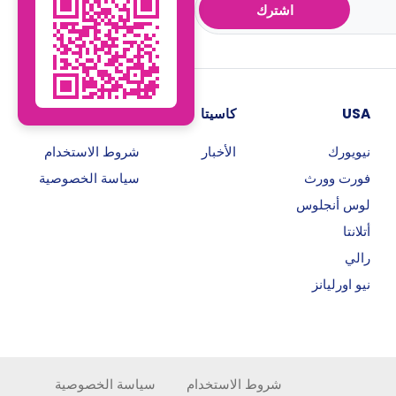
اشترك
USA
كاسيتا
روابط هامة
نيويورك
الأخبار
شروط الاستخدام
فورت وورث
سياسة الخصوصية
لوس أنجلوس
أتلانتا
رالي
نيو اورليانز
شروط الاستخدام
سياسة الخصوصية