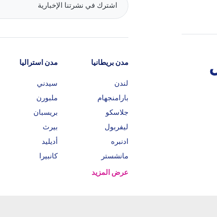
مدن بريطانيا
مدن استراليا
لندن
سيدني
بارامنجهام
ملبورن
جلاسكو
بريسبان
ليفربول
بيرث
ادنبره
أديليد
مانشستر
كانبيرا
عرض المزيد