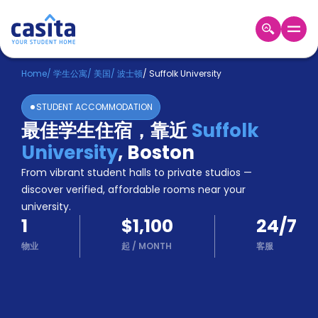
Home
ZH
USD
Home
/
学生公寓
/
美国
/
波士顿
/
Suffolk University
登
STUDENT ACCOMMODATION
入
最佳学生住宿，靠近
Suffolk
Booking
University
,
Boston
Accommodation
About
From vibrant student halls to private studios —
us
discover verified, affordable rooms near your
Blog
university.
Refer
1
$1,100
24/7
And
Become
Earn
物业
起
/
MONTH
客服
A
Partner
Help
and
Phone
Support