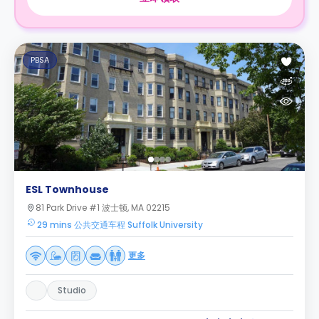
PBSA
ESL Townhouse
81 Park Drive #1 波士顿, MA 02215
29 mins 公共交通车程 Suffolk University
更多
Studio