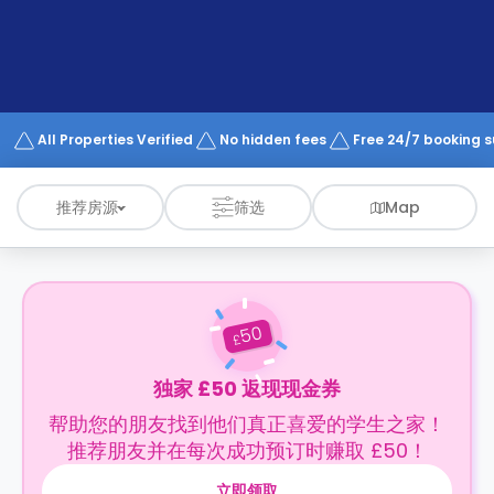
support
Contact
us
How
It
Works
FAQs
All Properties Verified
No hidden fees
Free 24/7 booking 
推荐房源
筛选
Map
50
£
独家 £50 返现现金券
帮助您的朋友找到他们真正喜爱的学生之家！
推荐朋友并在每次成功预订时赚取 £50！
立即领取