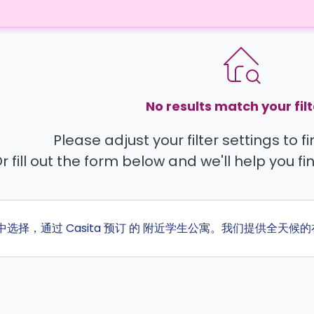
No results match your filt
Please adjust your filter settings to 
r fill out the form below and we'll help you fi
中选择，通过 Casita 预订 的 附近学生公寓。我们提供全天候