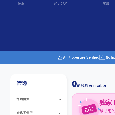
Partner
物业
起
/
DAY
客服
Help
and
Phone
Support
support
Contact
us
How
It
Works
FAQs
All Properties Verified
No hi
0
筛选
的房源
Ann arbor
每周预算
独家 
50
£
帮助您
提供者类型