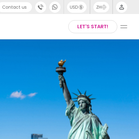
Contact us
USD
ZH
port
Arabic
LET'S START!
4 (0) 20 3871 8666
Chinese
1 (80) 3711 1326
English
 (646) 718 6172
Thai