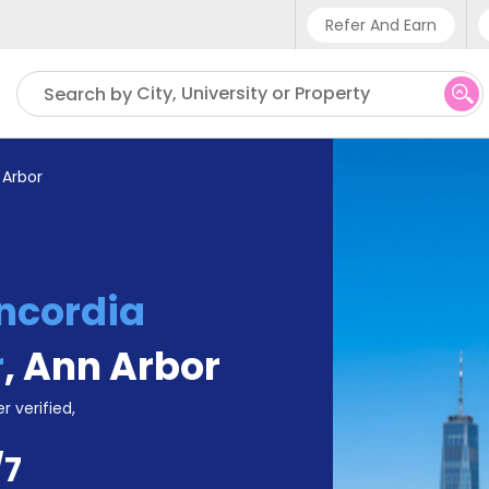
Refer And Earn
Phone sup
City, University or Property
Search by
UK - +4
IN - +9
 Arbor
US - +1
ncordia
r
,
Ann Arbor
r verified,
/7