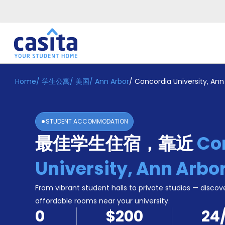
Home
/
学生公寓
/
美国
/
Ann Arbor
/
Concordia University, Ann
Home
ZH
USD
登
入
STUDENT ACCOMMODATION
Booking
最佳学生住宿，靠近
Co
Accommodation
About
us
University, Ann Arbo
Blog
Refer
From vibrant student halls to private studios — discove
And
affordable rooms near your university.
Become
Earn
0
$200
24
A