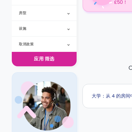
£50！
房型
设施
取消政策
应用
筛选
O
大学：从 4 的房间