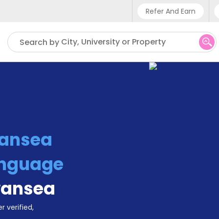
Refer And Earn
Phone sup
City, University or Property
Search by
UK - +4
IN - +9
US - +1
ansea
anguage
ansea
r verified,