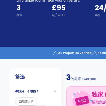
Partner
affordable rooms near your university.
Help
3
£95
24
and
Phone
Support
物业
起
/
WEEK
客服
support
Contact
us
How
It
Works
FAQs
All Properties Verified
No hi
3
筛选
的房源
Swansea
寻找另一个校园？
独家 
50
£
斯旺西大学
帮助您