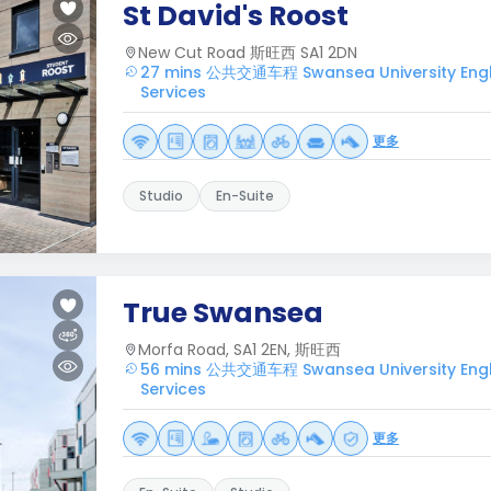
St David's Roost
New Cut Road 斯旺西 SA1 2DN
27 mins 公共交通车程 Swansea University Engli
Services
更多
Studio
En-Suite
True Swansea
Morfa Road, SA1 2EN, 斯旺西
56 mins 公共交通车程 Swansea University Engli
Services
更多