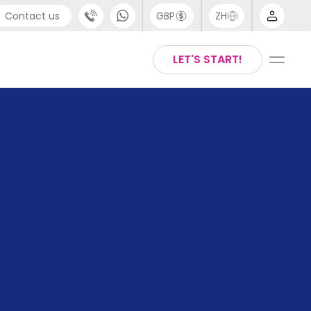
Contact us
GBP
ZH
port
Arabic
LET'S START!
4 (0) 20 3871 8666
Chinese
1 (80) 3711 1326
English
 (646) 718 6172
Thai