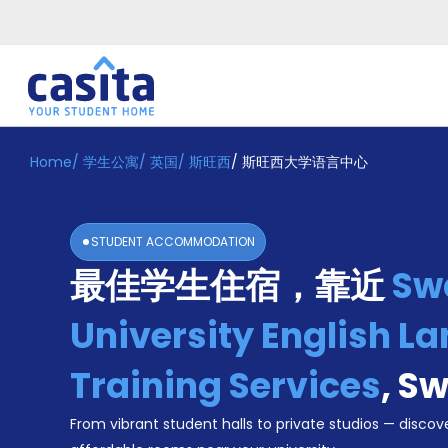
Home
/
学生公寓
/
英国
/
斯旺西
/
斯旺西大学语言中心
Home
ZH
GBP
登
入
STUDENT ACCOMMODATION
Booking
最佳学生住宿，靠近
Sw
Accommodation
About
us
University English L
Blog
Refer
Training Services
,
Sw
And
Become
Earn
From vibrant student halls to private studios — discove
A