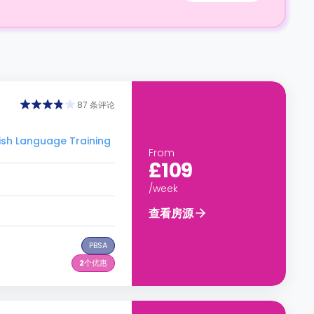
87 条评论
sh Language Training
From
£109
/week
查看房源
PBSA
2
个优惠