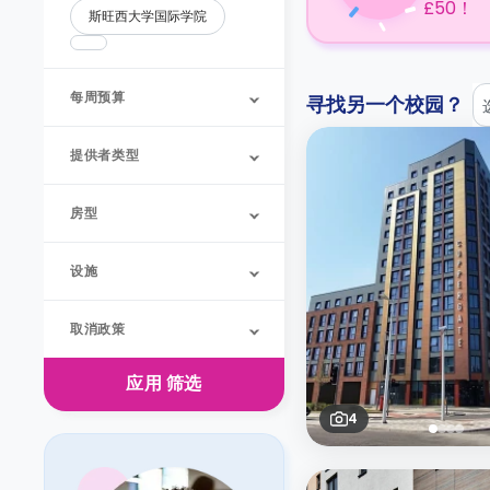
£50！
斯旺西大学国际学院
每周预算
寻找另一个校园？
提供者类型
房型
设施
取消政策
应用
筛选
4