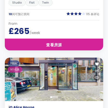
Studio
Flat
Twin
10
间可预订房间
115 条评论
From
£265
/week
查看房源
PBSA
1
个优惠
iQ Alice House