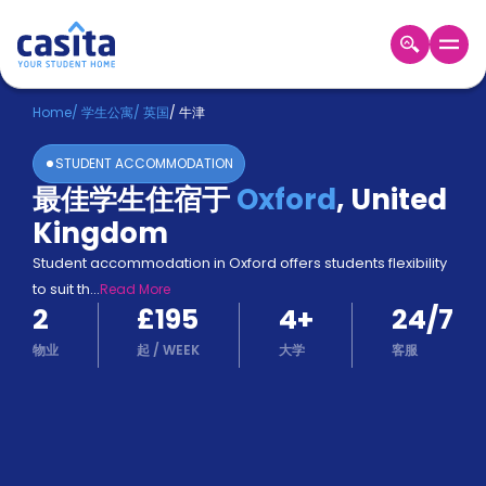
Home
ZH
GBP
Home
/
学生公寓
/
英国
/
牛津
登
STUDENT ACCOMMODATION
入
最佳学生住宿于
Oxford
,
United
Booking
Kingdom
Accommodation
About
Student accommodation in Oxford offers students flexibility
us
to suit th
...
Read More
Blog
2
£195
4
+
24/7
Refer
And
物业
起
/
WEEK
大学
客服
Become
Earn
A
Partner
Help
and
Phone
Support