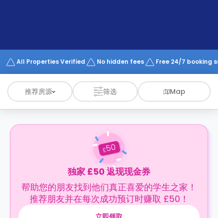
support
Contact
us
How
It
Works
FAQs
All Properties Verified
No hidden fees
Free 24/7 booking 
推荐房源
筛选
Map
50
£
独家 £50 返现现金券
帮助您的朋友找到他们真正喜爱的学生之家！
推荐朋友并在每次成功预订时赚取 £50！
立即领取