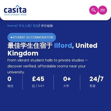
Home
ZH
GBP
Home
/
学生公寓
/
英国
/
伊尔福德
登
STUDENT ACCOMMODATION
入
最佳学生住宿于
Ilford
,
United
Booking
Kingdom
Accommodation
About
From vibrant student halls to private studios —
us
discover verified, affordable rooms near your
Blog
university.
Refer
0
£45
0
+
24/7
And
Become
Earn
物业
起
/
DAY
大学
客服
A
Partner
Help
and
Phone
Support