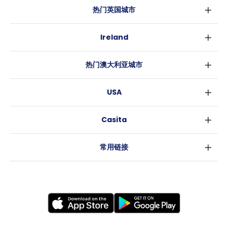
热门英国城市
伦敦
Ireland
伯明翰
都柏林
格拉斯哥
热门澳大利亚城市
科克
利物浦
悉尼
高威
爱丁堡
USA
墨尔本
曼彻斯特
纽约
布里斯班
利兹
Casita
沃斯堡
珀斯
谢菲尔德
消息
洛杉矶
阿德莱德
布里斯托
常用链接
亚特兰大
堪培拉
卡迪夫
罗利
考文垂
新奥尔良
莱斯特
布拉德福德
纽卡斯尔