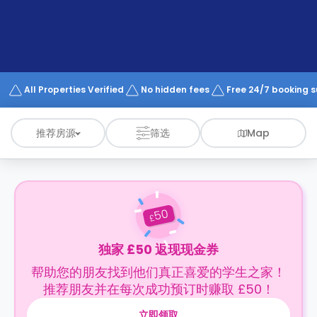
support
Contact
us
How
It
Works
FAQs
All Properties Verified
No hidden fees
Free 24/7 booking 
推荐房源
筛选
Map
50
£
独家 £50 返现现金券
帮助您的朋友找到他们真正喜爱的学生之家！
推荐朋友并在每次成功预订时赚取 £50！
立即领取