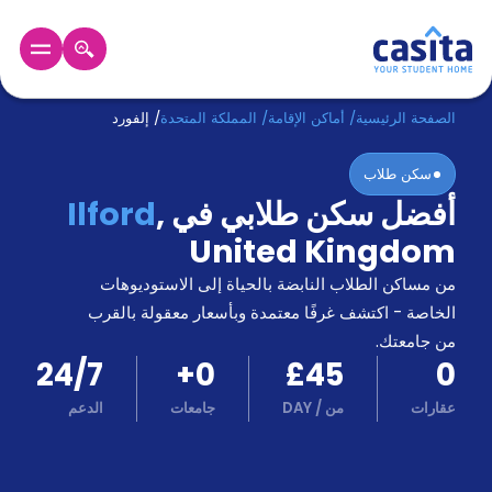
الرئيسية
عربي
GBP
الصفحة الرئيسية
/
أماكن الإقامة
/
المملكة المتحدة
/
إلفورد
سكن طلاب
دخول
أفضل سكن طلابي في
,
Ilford
حجز
United Kingdom
السكن
من
من مساكن الطلاب النابضة بالحياة إلى الاستوديوهات
نحن؟
الخاصة - اكتشف غرفًا معتمدة وبأسعار معقولة بالقرب
المدونة
من جامعتك.
أخبر
24/7
+
0
£45
0
أصدقائك
و
عقارات
من
/
DAY
جامعات
الدعم
كن
اكسب
شريكا
الدعم