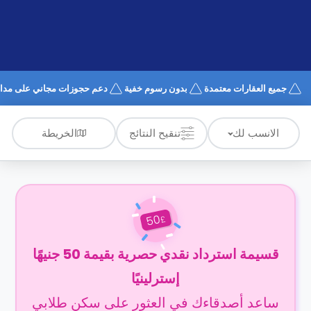
الدعم
و
عبر
المساعدة
الهاتف
اتصل
بنا
كيف
جميع العقارات معتمدة
بدون رسوم خفية
دعم حجوزات مجاني على مدار 4/7
تعمل؟
الأسئلة
الشائعة
الخريطة
الانسب لك
تنقيح النتائج
50
£
قسيمة استرداد نقدي حصرية بقيمة 50 جنيهًا
إسترلينيًا
ساعد أصدقاءك في العثور على سكن طلابي