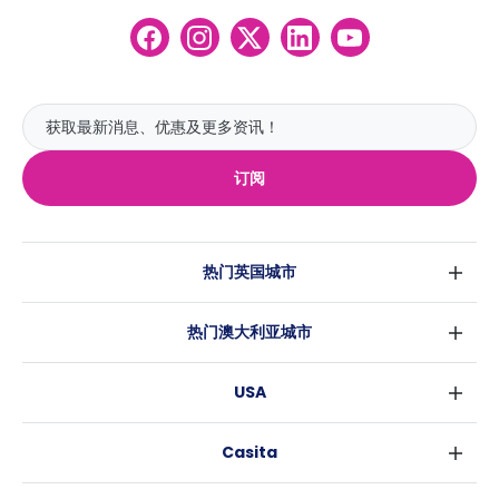
订阅
热门英国城市
伦敦
热门澳大利亚城市
伯明翰
悉尼
格拉斯哥
USA
墨尔本
利物浦
纽约
布里斯班
爱丁堡
Casita
沃斯堡
珀斯
曼彻斯特
消息