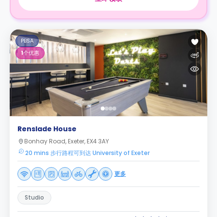
PBSA
1
个优惠
Renslade House
Bonhay Road, Exeter, EX4 3AY
20 mins 步行路程可到达 University of Exeter
更多
Studio