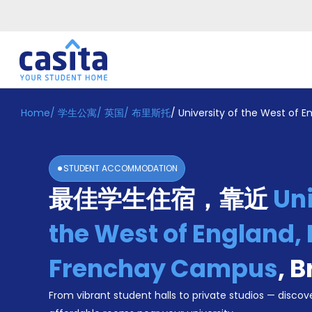
Home
/
学生公寓
/
英国
/
布里斯托
/
University of the West of 
Home
ZH
GBP
登
入
STUDENT ACCOMMODATION
Booking
最佳学生住宿，靠近
Uni
Accommodation
About
us
the West of England, 
Blog
Refer
Frenchay Campus
,
B
And
Become
Earn
From vibrant student halls to private studios — discove
A