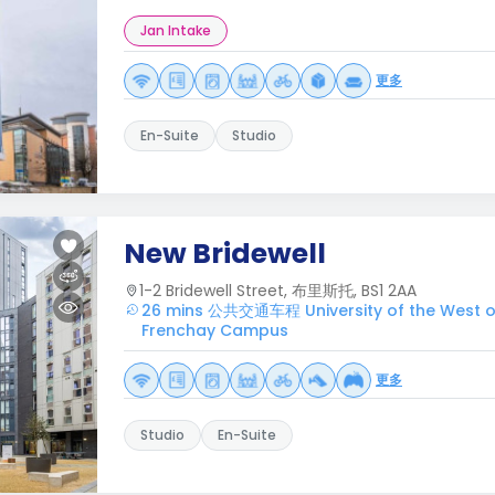
Jan Intake
更多
En-Suite
Studio
New Bridewell
1-2 Bridewell Street, 布里斯托, BS1 2AA
26 mins 公共交通车程 University of the West of 
Frenchay Campus
更多
Studio
En-Suite