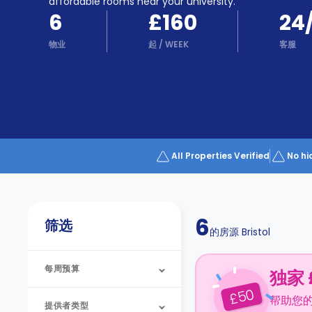
Partner
affordable rooms near your university.
Help
6
£160
24
and
Phone
Support
物业
起
/
WEEK
客服
support
Contact
us
How
It
Works
FAQs
All Properties Verified
No hi
6
筛选
的房源
Bristol
每周预算
独家 
50
£
帮助您
提供者类型