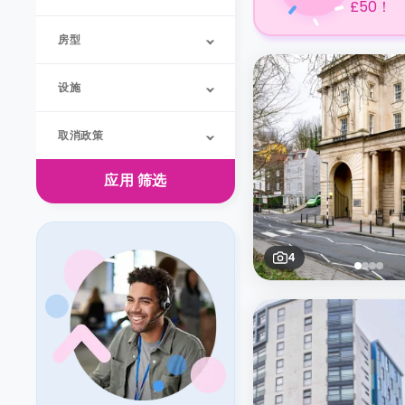
£50！
房型
设施
取消政策
应用
筛选
4