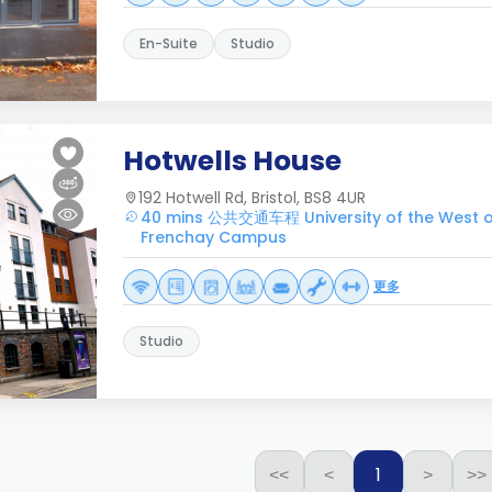
En-Suite
Studio
Hotwells House
192 Hotwell Rd, Bristol, BS8 4UR
40 mins 公共交通车程 University of the West of 
Frenchay Campus
更多
Studio
1
<<
<
>
>>