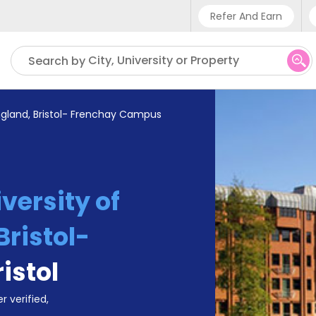
Refer And Earn
Phone sup
City, University or Property
Search by
UK - +4
IN - +9
England, Bristol- Frenchay Campus
US - +1
versity of
Bristol-
ristol
r verified,