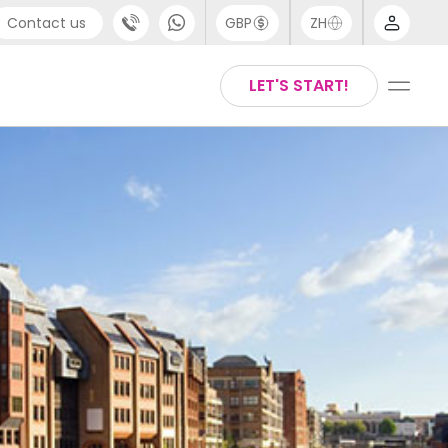
Contact us
GBP
ZH
port
Arabic
LET'S START!
4 (0) 20 3871 8666
Chinese
1 (80) 3711 1326
English
 (646) 718 6172
Thai