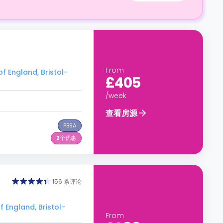
From
 England, Bristol-
£405
/week
查看房源
PBSA
2
个优惠
156 条评论
England, Bristol-
From