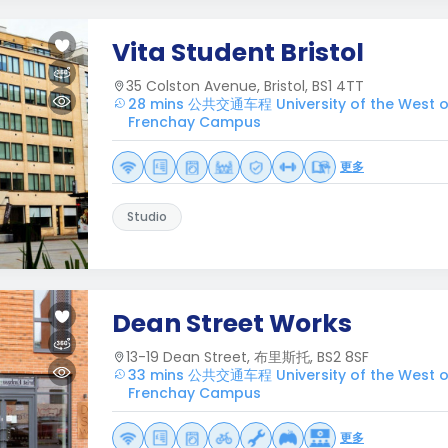
Vita Student Bristol
35 Colston Avenue, Bristol, BS1 4TT
28 mins 公共交通车程 University of the West of 
Frenchay Campus
更多
Studio
Dean Street Works
13-19 Dean Street, 布里斯托, BS2 8SF
33 mins 公共交通车程 University of the West of 
Frenchay Campus
更多