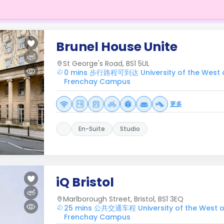
Brunel House Unite
St George's Road, BS1 5UL
0 mins 步行路程可到达 University of the West of
Frenchay Campus
更多
En-Suite
Studio
iQ Bristol
Marlborough Street, Bristol, BS1 3EQ
25 mins 公共交通车程 University of the West of 
Frenchay Campus