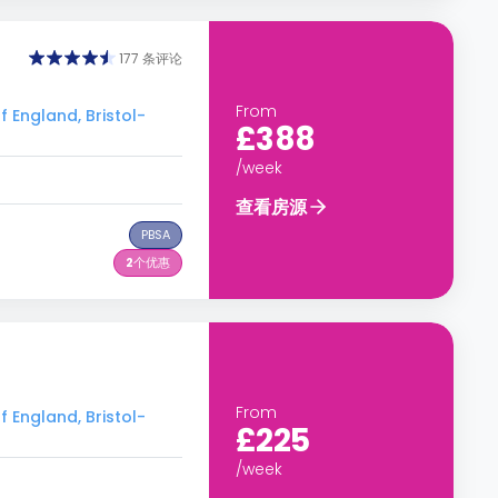
177 条评论
From
England, Bristol-
£388
/week
查看房源
PBSA
2
个优惠
From
England, Bristol-
£225
/week