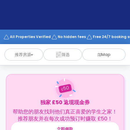
support
Contact
us
How
It
Works
FAQs
All Properties Verified
No hidden fees
Free 24/7 booking 
推荐房源
筛选
Map
50
£
独家 £50 返现现金券
帮助您的朋友找到他们真正喜爱的学生之家！
推荐朋友并在每次成功预订时赚取 £50！
立即领取