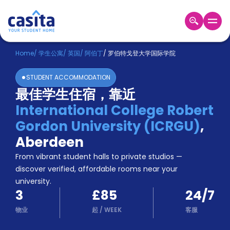
Home
ZH
GBP
Home
/
学生公寓
/
英国
/
阿伯丁
/
罗伯特戈登大学国际学院
登
STUDENT ACCOMMODATION
入
最佳学生住宿，靠近
Booking
International College Robert
Accommodation
About
Gordon University (ICRGU)
,
us
Aberdeen
Blog
Refer
From vibrant student halls to private studios —
And
discover verified, affordable rooms near your
Become
Earn
university.
A
3
£85
24/7
Partner
Help
物业
起
/
WEEK
客服
and
Phone
Support