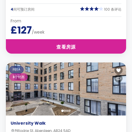
4
间可预订房间
100 条评论
From
£127
/week
查看房源
PBSA
3
个优惠
University Walk
Pittodrie St, Aberdeen, AB24 5AD