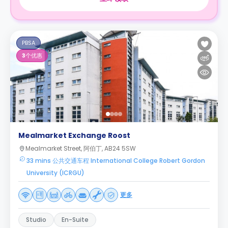
PBSA
3
个优惠
Mealmarket Exchange Roost
Mealmarket Street, 阿伯丁, AB24 5SW
33 mins 公共交通车程 International College Robert Gordon
University (ICRGU)
更多
Studio
En-Suite