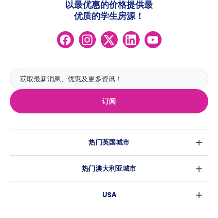
以最优惠的价格提供最
优质的学生房源！
订阅
热门英国城市
伦敦
热门澳大利亚城市
伯明翰
悉尼
格拉斯哥
USA
墨尔本
利物浦
纽约
布里斯班
爱丁堡