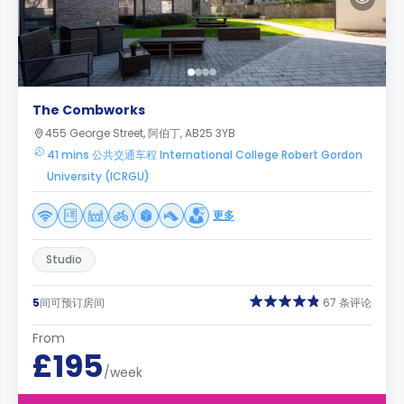
The Combworks
455 George Street, 阿伯丁, AB25 3YB
41 mins 公共交通车程 International College Robert Gordon
University (ICRGU)
更多
Studio
5
间可预订房间
67 条评论
From
£195
/week