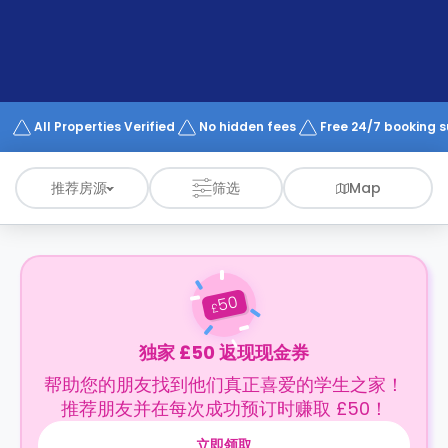
support
Contact
us
How
It
Works
FAQs
All Properties Verified
No hidden fees
Free 24/7 booking 
推荐房源
筛选
Map
50
£
独家 £50 返现现金券
帮助您的朋友找到他们真正喜爱的学生之家！
推荐朋友并在每次成功预订时赚取 £50！
立即领取