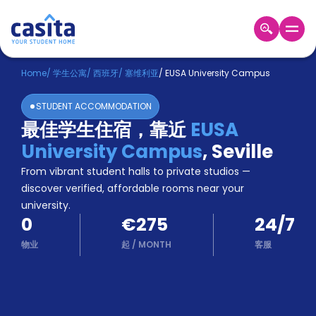
Home
ZH
EUR
Home
/
学生公寓
/
西班牙
/
塞维利亚
/
EUSA University Campus
登
STUDENT ACCOMMODATION
入
最佳学生住宿，靠近
EUSA
Booking
University Campus
,
Seville
Accommodation
About
From vibrant student halls to private studios —
us
discover verified, affordable rooms near your
Blog
university.
Refer
0
€275
24/7
And
Become
Earn
物业
起
/
MONTH
客服
A
Partner
Help
and
Phone
Support