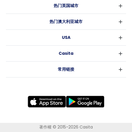
热门英国城市
伦敦
热门澳大利亚城市
伯明翰
悉尼
格拉斯哥
USA
墨尔本
利物浦
纽约
布里斯班
爱丁堡
Casita
沃斯堡
珀斯
曼彻斯特
消息
洛杉矶
阿德莱德
利兹
常用链接
亚特兰大
堪培拉
谢菲尔德
罗利
布里斯托
新奥尔良
卡迪夫
考文垂
莱斯特
布拉德福德
纽卡斯尔
著作權 © 2015-2026 Casita