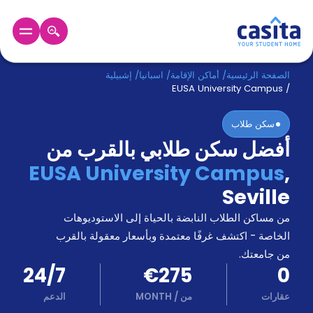
الرئيسية
عربي
EUR
الصفحة الرئيسية
/
أماكن الإقامة
/
اسبانيا
/
إشبيلية
EUSA University Campus
/
دخول
سكن طلاب
أفضل سكن طلابي بالقرب من
حجز
السكن
EUSA University Campus
,
من
Seville
نحن؟
المدونة
من مساكن الطلاب النابضة بالحياة إلى الاستوديوهات
أخبر
أصدقائك
الخاصة - اكتشف غرفًا معتمدة وبأسعار معقولة بالقرب
و
من جامعتك.
كن
اكسب
24/7
€275
0
شريكا
عقارات
من
/
MONTH
الدعم
الدعم