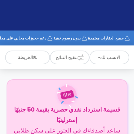
الدعم
و
عبر
المساعدة
الهاتف
اتصل
بنا
كيف
جميع العقارات معتمدة
بدون رسوم خفية
دعم حجوزات مجاني على مدار 4/7
تعمل؟
الأسئلة
الشائعة
الخريطة
الانسب لك
تنقيح النتائج
50
£
قسيمة استرداد نقدي حصرية بقيمة 50 جنيهًا
إسترلينيًا
ساعد أصدقاءك في العثور على سكن طلابي