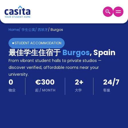
Home
ZH
EUR
Home
/
学生公寓
/
西班牙
/
Burgos
登
STUDENT ACCOMMODATION
入
最佳学生住宿于
Burgos
,
Spain
Booking
From vibrant student halls to private studios —
Accommodation
About
discover verified, affordable rooms near your
us
university.
0
€300
2
+
24/7
Blog
Refer
物业
起
/
MONTH
大学
客服
And
Become
Earn
A
Partner
Help
and
Phone
Support