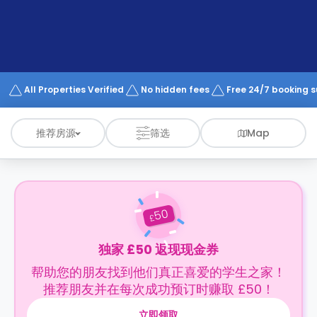
support
Contact
us
How
It
Works
FAQs
All Properties Verified
No hidden fees
Free 24/7 booking 
推荐房源
筛选
Map
50
£
独家 £50 返现现金券
帮助您的朋友找到他们真正喜爱的学生之家！
推荐朋友并在每次成功预订时赚取 £50！
立即领取