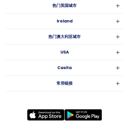
热门英国城市
伦敦
Ireland
伯明翰
都柏林
格拉斯哥
热门澳大利亚城市
科克
利物浦
悉尼
高威
爱丁堡
USA
墨尔本
曼彻斯特
纽约
布里斯班
利兹
Casita
沃斯堡
珀斯
谢菲尔德
消息
洛杉矶
阿德莱德
布里斯托
常用链接
亚特兰大
堪培拉
卡迪夫
罗利
考文垂
新奥尔良
莱斯特
布拉德福德
纽卡斯尔