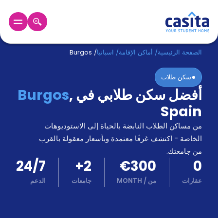
الرئيسية
عربي
EUR
الصفحة الرئيسية
/
أماكن الإقامة
/
اسبانيا
/
Burgos
سكن طلاب
دخول
أفضل سكن طلابي في
,
Burgos
حجز
Spain
السكن
من
من مساكن الطلاب النابضة بالحياة إلى الاستوديوهات
نحن؟
الخاصة - اكتشف غرفًا معتمدة وبأسعار معقولة بالقرب
المدونة
من جامعتك.
أخبر
24/7
+
2
€300
0
أصدقائك
و
عقارات
من
/
MONTH
جامعات
الدعم
كن
اكسب
شريكا
الدعم