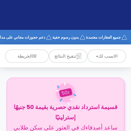
الدعم
و
عبر
المساعدة
الهاتف
اتصل
بنا
كيف
جميع العقارات معتمدة
بدون رسوم خفية
دعم حجوزات مجاني على مدار 4/7
تعمل؟
الأسئلة
الشائعة
الخريطة
الانسب لك
تنقيح النتائج
50
£
قسيمة استرداد نقدي حصرية بقيمة 50 جنيهًا
إسترلينيًا
ساعد أصدقاءك في العثور على سكن طلابي