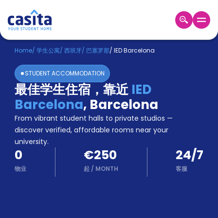
Home
ZH
EUR
Home
/
学生公寓
/
西班牙
/
巴塞罗那
/
IED Barcelona
登
STUDENT ACCOMMODATION
入
最佳学生住宿，靠近
IED
Booking
Barcelona
,
Barcelona
Accommodation
About
From vibrant student halls to private studios —
us
discover verified, affordable rooms near your
Blog
university.
Refer
0
€250
24/7
And
Become
Earn
物业
起
/
MONTH
客服
A
Partner
Help
and
Phone
Support