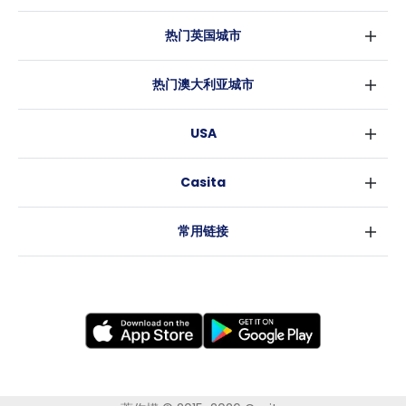
热门英国城市
伦敦
热门澳大利亚城市
伯明翰
悉尼
格拉斯哥
USA
墨尔本
利物浦
纽约
布里斯班
爱丁堡
Casita
沃斯堡
珀斯
曼彻斯特
消息
洛杉矶
阿德莱德
利兹
常用链接
亚特兰大
堪培拉
谢菲尔德
罗利
布里斯托
新奥尔良
卡迪夫
考文垂
莱斯特
布拉德福德
纽卡斯尔