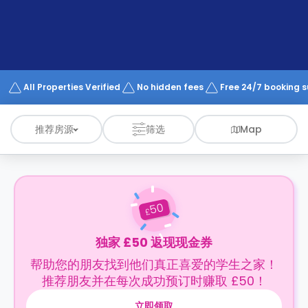
support
Contact
us
How
It
Works
FAQs
All Properties Verified
No hidden fees
Free 24/7 booking 
推荐房源
筛选
Map
50
£
独家 £50 返现现金券
帮助您的朋友找到他们真正喜爱的学生之家！
推荐朋友并在每次成功预订时赚取 £50！
立即领取