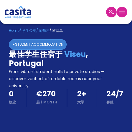
Home
ZH
EUR
Home
/
学生公寓
/
葡萄牙
/
维塞乌
登
STUDENT ACCOMMODATION
入
最佳学生住宿于
Viseu
,
Booking
Portugal
Accommodation
About
From vibrant student halls to private studios —
us
discover verified, affordable rooms near your
Blog
university.
Refer
0
€270
2
+
24/7
And
Become
Earn
物业
起
/
MONTH
大学
客服
A
Partner
Help
and
Phone
Support