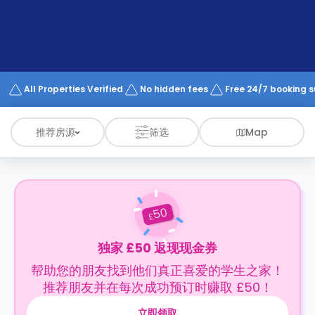
support
Contact
us
How
It
Works
FAQs
All Properties Verified
No hidden fees
Free 24/7 booking 
推荐房源
筛选
Map
50
£
独家 £50 返现现金券
帮助您的朋友找到他们真正喜爱的学生之家！
推荐朋友并在每次成功预订时赚取 £50！
立即领取