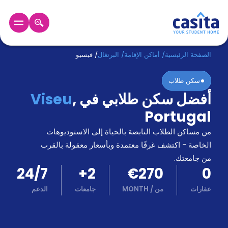
الرئيسية
عربي
EUR
الصفحة الرئيسية
/
أماكن الإقامة
/
البرتغال
/
فيسيو
سكن طلاب
دخول
أفضل سكن طلابي في
,
Viseu
حجز
Portugal
السكن
من
من مساكن الطلاب النابضة بالحياة إلى الاستوديوهات
نحن؟
الخاصة - اكتشف غرفًا معتمدة وبأسعار معقولة بالقرب
المدونة
من جامعتك.
أخبر
24/7
+
2
€270
0
أصدقائك
و
عقارات
من
/
MONTH
جامعات
الدعم
كن
اكسب
شريكا
الدعم