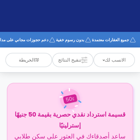
الدعم
و
عبر
المساعدة
الهاتف
اتصل
بنا
كيف
جميع العقارات معتمدة
بدون رسوم خفية
دعم حجوزات مجاني على مدار 4/7
تعمل؟
الأسئلة
الشائعة
الخريطة
الانسب لك
تنقيح النتائج
50
£
قسيمة استرداد نقدي حصرية بقيمة 50 جنيهًا
إسترلينيًا
ساعد أصدقاءك في العثور على سكن طلابي