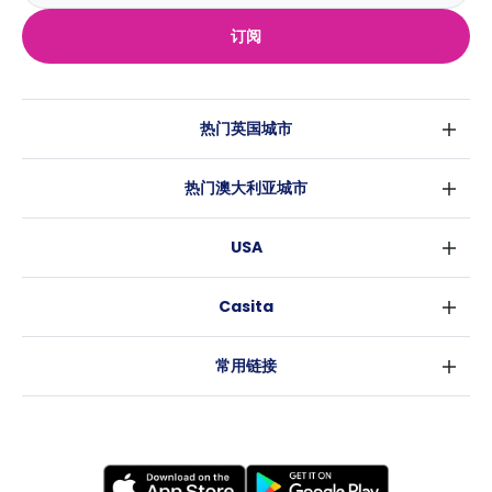
订阅
热门英国城市
伦敦
热门澳大利亚城市
伯明翰
悉尼
格拉斯哥
USA
墨尔本
利物浦
纽约
布里斯班
爱丁堡
Casita
沃斯堡
珀斯
曼彻斯特
消息
洛杉矶
阿德莱德
利兹
常用链接
亚特兰大
堪培拉
谢菲尔德
罗利
布里斯托
新奥尔良
卡迪夫
考文垂