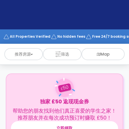
support
Contact
us
How
It
Works
FAQs
All Properties Verified
No hidden fees
Free 24/7 booking 
推荐房源
筛选
Map
50
£
独家 £50 返现现金券
帮助您的朋友找到他们真正喜爱的学生之家！
推荐朋友并在每次成功预订时赚取 £50！
立即领取