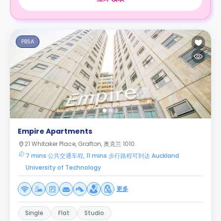
PBSA
Empire Apartments
21 Whitaker Place, Grafton, 奥克兰 1010.
7 mins 公共交通车程, 11 mins 步行路程可到达 Auckland
University of Technology
更多
Single
Flat
Studio