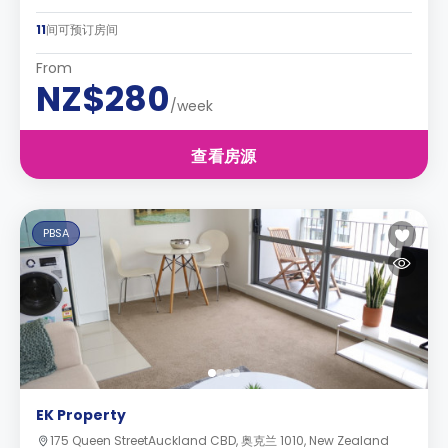
11
间可预订房间
From
NZ$280
/week
查看房源
PBSA
EK Property
175 Queen StreetAuckland CBD, 奥克兰 1010, New Zealand