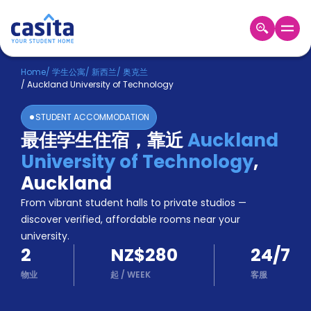
Home
ZH
NZD
Home
/
学生公寓
/
新西兰
/
奥克兰
/
Auckland University of Technology
登
入
STUDENT ACCOMMODATION
Booking
最佳学生住宿，靠近
Auckland
Accommodation
University of Technology
,
About
us
Auckland
Blog
From vibrant student halls to private studios —
Refer
discover verified, affordable rooms near your
And
university.
Become
Earn
2
NZ$280
24/7
A
Partner
物业
起
/
WEEK
客服
Help
and
Phone
Support